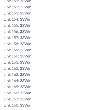
Link 151:
33Win
Link 152:
33Win
Link 153:
33Win
Link 154:
33Win
Link 155:
33Win
Link 156:
33Win
Link 157:
33Win
Link 158:
33Win
Link 159:
33Win
Link 160:
33Win
Link 161:
33Win
Link 162:
33Win
Link 163:
33Win
Link 164:
33Win
Link 165:
33Win
Link 166:
33Win
Link 167:
33Win
Link 168:
33Win