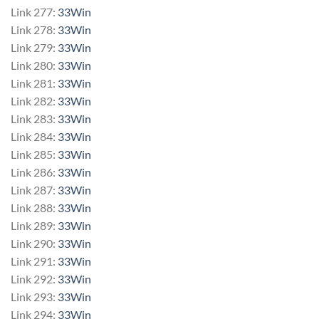
Link 277:
33Win
Link 278:
33Win
Link 279:
33Win
Link 280:
33Win
Link 281:
33Win
Link 282:
33Win
Link 283:
33Win
Link 284:
33Win
Link 285:
33Win
Link 286:
33Win
Link 287:
33Win
Link 288:
33Win
Link 289:
33Win
Link 290:
33Win
Link 291:
33Win
Link 292:
33Win
Link 293:
33Win
Link 294:
33Win