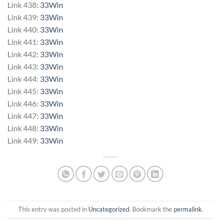
Link 438:
33Win
Link 439:
33Win
Link 440:
33Win
Link 441:
33Win
Link 442:
33Win
Link 443:
33Win
Link 444:
33Win
Link 445:
33Win
Link 446:
33Win
Link 447:
33Win
Link 448:
33Win
Link 449:
33Win
This entry was posted in
Uncategorized
. Bookmark the
permalink
.