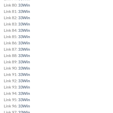
Link 80:
33Win
Link 81:
33Win
Link 82:
33Win
Link 83:
33Win
Link 84:
33Win
Link 85:
33Win
Link 86:
33Win
Link 87:
33Win
Link 88:
33Win
Link 89:
33Win
Link 90:
33Win
Link 91:
33Win
Link 92:
33Win
Link 93:
33Win
Link 94:
33Win
Link 95:
33Win
Link 96:
33Win
Link 97:
33Win