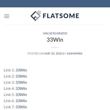
Skip
to
content
UNCATEGORIZED
33Win
POSTED ON
MAY 30, 2026
BY
ADMINPBN
Link 1:
33Win
Link 2:
33Win
Link 3:
33Win
Link 4:
33Win
Link 5:
33Win
Link 6:
33Win
Link 7:
33Win