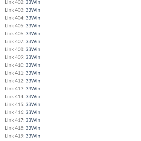
Link 402:
33Win
Link 403:
33Win
Link 404:
33Win
Link 405:
33Win
Link 406:
33Win
Link 407:
33Win
Link 408:
33Win
Link 409:
33Win
Link 410:
33Win
Link 411:
33Win
Link 412:
33Win
Link 413:
33Win
Link 414:
33Win
Link 415:
33Win
Link 416:
33Win
Link 417:
33Win
Link 418:
33Win
Link 419:
33Win