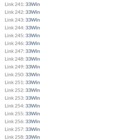
Link 241:
33Win
Link 242:
33Win
Link 243:
33Win
Link 244:
33Win
Link 245:
33Win
Link 246:
33Win
Link 247:
33Win
Link 248:
33Win
Link 249:
33Win
Link 250:
33Win
Link 251:
33Win
Link 252:
33Win
Link 253:
33Win
Link 254:
33Win
Link 255:
33Win
Link 256:
33Win
Link 257:
33Win
Link 258:
33Win