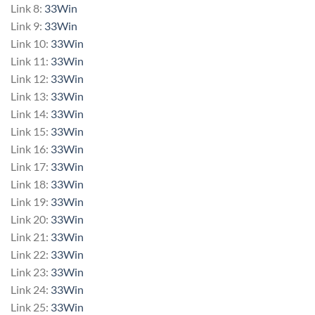
Link 8:
33Win
Link 9:
33Win
Link 10:
33Win
Link 11:
33Win
Link 12:
33Win
Link 13:
33Win
Link 14:
33Win
Link 15:
33Win
Link 16:
33Win
Link 17:
33Win
Link 18:
33Win
Link 19:
33Win
Link 20:
33Win
Link 21:
33Win
Link 22:
33Win
Link 23:
33Win
Link 24:
33Win
Link 25:
33Win