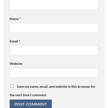
Name
*
Email
*
Website
Save my name, email, and website in this browser for
the next time I comment.