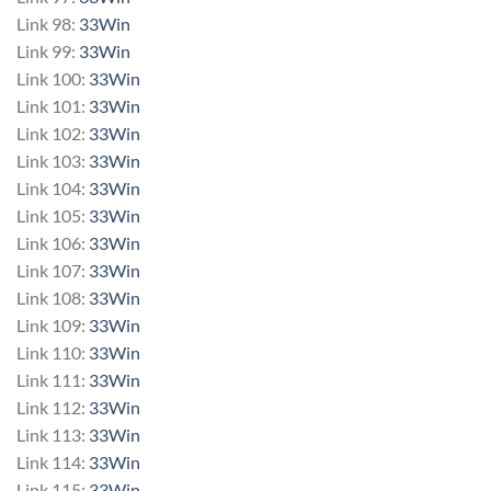
Link 98:
33Win
Link 99:
33Win
Link 100:
33Win
Link 101:
33Win
Link 102:
33Win
Link 103:
33Win
Link 104:
33Win
Link 105:
33Win
Link 106:
33Win
Link 107:
33Win
Link 108:
33Win
Link 109:
33Win
Link 110:
33Win
Link 111:
33Win
Link 112:
33Win
Link 113:
33Win
Link 114:
33Win
Link 115:
33Win