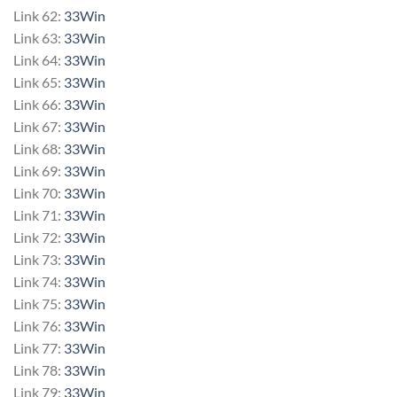
Link 62:
33Win
Link 63:
33Win
Link 64:
33Win
Link 65:
33Win
Link 66:
33Win
Link 67:
33Win
Link 68:
33Win
Link 69:
33Win
Link 70:
33Win
Link 71:
33Win
Link 72:
33Win
Link 73:
33Win
Link 74:
33Win
Link 75:
33Win
Link 76:
33Win
Link 77:
33Win
Link 78:
33Win
Link 79:
33Win