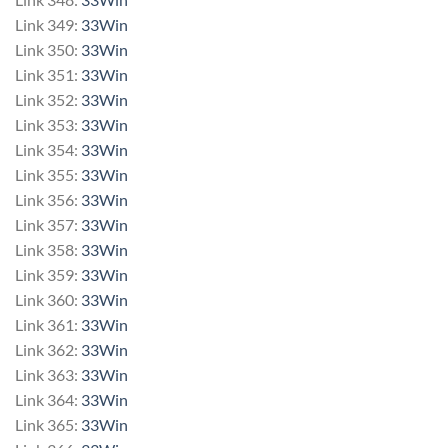
Link 349:
33Win
Link 350:
33Win
Link 351:
33Win
Link 352:
33Win
Link 353:
33Win
Link 354:
33Win
Link 355:
33Win
Link 356:
33Win
Link 357:
33Win
Link 358:
33Win
Link 359:
33Win
Link 360:
33Win
Link 361:
33Win
Link 362:
33Win
Link 363:
33Win
Link 364:
33Win
Link 365:
33Win