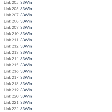
Link 205:
33Win
Link 206:
33Win
Link 207:
33Win
Link 208:
33Win
Link 209:
33Win
Link 210:
33Win
Link 211:
33Win
Link 212:
33Win
Link 213:
33Win
Link 214:
33Win
Link 215:
33Win
Link 216:
33Win
Link 217:
33Win
Link 218:
33Win
Link 219:
33Win
Link 220:
33Win
Link 221:
33Win
Link 222:
33Win