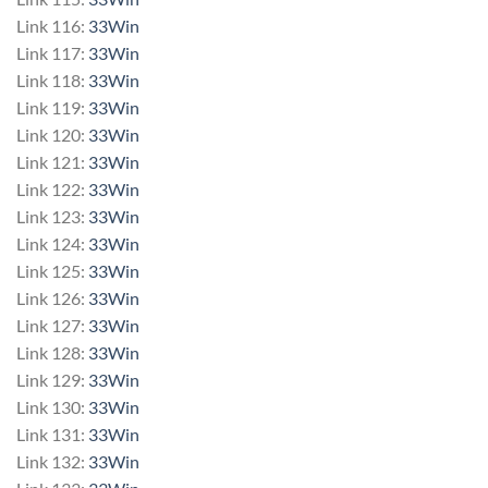
Link 116:
33Win
Link 117:
33Win
Link 118:
33Win
Link 119:
33Win
Link 120:
33Win
Link 121:
33Win
Link 122:
33Win
Link 123:
33Win
Link 124:
33Win
Link 125:
33Win
Link 126:
33Win
Link 127:
33Win
Link 128:
33Win
Link 129:
33Win
Link 130:
33Win
Link 131:
33Win
Link 132:
33Win