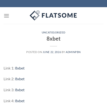
Skip
to
content
UNCATEGORIZED
8xbet
POSTED ON
JUNE 22, 2026
BY
ADMINPBN
Link 1:
8xbet
Link 2:
8xbet
Link 3:
8xbet
Link 4:
8xbet