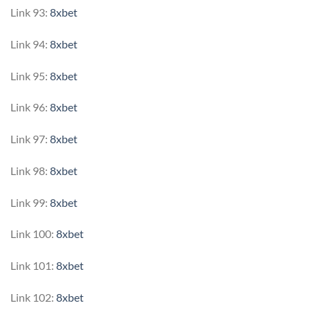
Link 93:
8xbet
Link 94:
8xbet
Link 95:
8xbet
Link 96:
8xbet
Link 97:
8xbet
Link 98:
8xbet
Link 99:
8xbet
Link 100:
8xbet
Link 101:
8xbet
Link 102:
8xbet