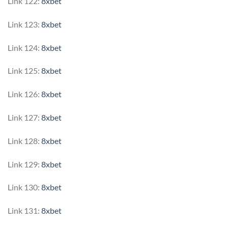
Link 122:
8xbet
Link 123:
8xbet
Link 124:
8xbet
Link 125:
8xbet
Link 126:
8xbet
Link 127:
8xbet
Link 128:
8xbet
Link 129:
8xbet
Link 130:
8xbet
Link 131:
8xbet