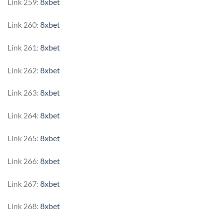
Link 259:
8xbet
Link 260:
8xbet
Link 261:
8xbet
Link 262:
8xbet
Link 263:
8xbet
Link 264:
8xbet
Link 265:
8xbet
Link 266:
8xbet
Link 267:
8xbet
Link 268:
8xbet