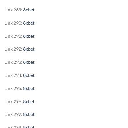
Link 289:
8xbet
Link 290:
8xbet
Link 291:
8xbet
Link 292:
8xbet
Link 293:
8xbet
Link 294:
8xbet
Link 295:
8xbet
Link 296:
8xbet
Link 297:
8xbet
Link 298:
8xbet