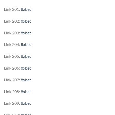
Link 201:
8xbet
Link 202:
8xbet
Link 203:
8xbet
Link 204:
8xbet
Link 205:
8xbet
Link 206:
8xbet
Link 207:
8xbet
Link 208:
8xbet
Link 209:
8xbet
Link 210:
8xbet