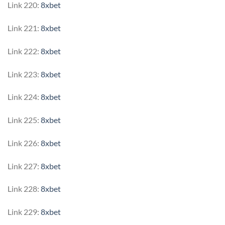
Link 220:
8xbet
Link 221:
8xbet
Link 222:
8xbet
Link 223:
8xbet
Link 224:
8xbet
Link 225:
8xbet
Link 226:
8xbet
Link 227:
8xbet
Link 228:
8xbet
Link 229:
8xbet