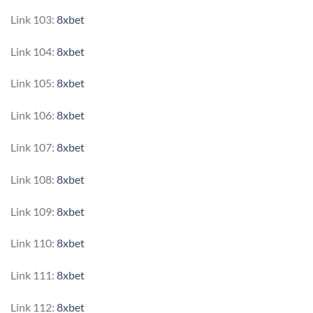
Link 103:
8xbet
Link 104:
8xbet
Link 105:
8xbet
Link 106:
8xbet
Link 107:
8xbet
Link 108:
8xbet
Link 109:
8xbet
Link 110:
8xbet
Link 111:
8xbet
Link 112:
8xbet