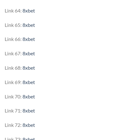
Link 64:
8xbet
Link 65:
8xbet
Link 66:
8xbet
Link 67:
8xbet
Link 68:
8xbet
Link 69:
8xbet
Link 70:
8xbet
Link 71:
8xbet
Link 72:
8xbet
Link 73:
8xbet