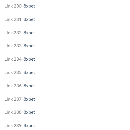
Link 230:
8xbet
Link 231:
8xbet
Link 232:
8xbet
Link 233:
8xbet
Link 234:
8xbet
Link 235:
8xbet
Link 236:
8xbet
Link 237:
8xbet
Link 238:
8xbet
Link 239:
8xbet