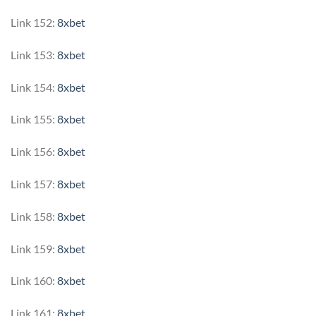
Link 152:
8xbet
Link 153:
8xbet
Link 154:
8xbet
Link 155:
8xbet
Link 156:
8xbet
Link 157:
8xbet
Link 158:
8xbet
Link 159:
8xbet
Link 160:
8xbet
Link 161:
8xbet