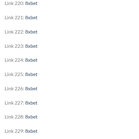
Link 220:
8xbet
Link 221:
8xbet
Link 222:
8xbet
Link 223:
8xbet
Link 224:
8xbet
Link 225:
8xbet
Link 226:
8xbet
Link 227:
8xbet
Link 228:
8xbet
Link 229:
8xbet