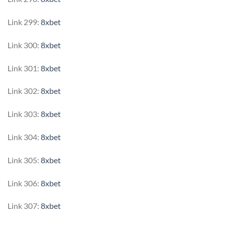
Link 299:
8xbet
Link 300:
8xbet
Link 301:
8xbet
Link 302:
8xbet
Link 303:
8xbet
Link 304:
8xbet
Link 305:
8xbet
Link 306:
8xbet
Link 307:
8xbet