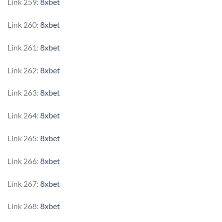
Link 259:
8xbet
Link 260:
8xbet
Link 261:
8xbet
Link 262:
8xbet
Link 263:
8xbet
Link 264:
8xbet
Link 265:
8xbet
Link 266:
8xbet
Link 267:
8xbet
Link 268:
8xbet