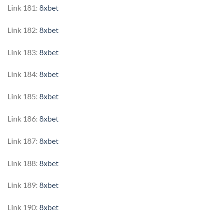
Link 181:
8xbet
Link 182:
8xbet
Link 183:
8xbet
Link 184:
8xbet
Link 185:
8xbet
Link 186:
8xbet
Link 187:
8xbet
Link 188:
8xbet
Link 189:
8xbet
Link 190:
8xbet