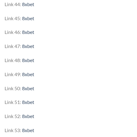
Link 44:
8xbet
Link 45:
8xbet
Link 46:
8xbet
Link 47:
8xbet
Link 48:
8xbet
Link 49:
8xbet
Link 50:
8xbet
Link 51:
8xbet
Link 52:
8xbet
Link 53:
8xbet