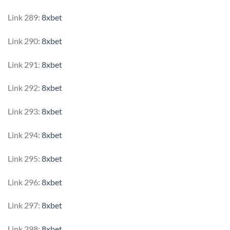
Link 289:
8xbet
Link 290:
8xbet
Link 291:
8xbet
Link 292:
8xbet
Link 293:
8xbet
Link 294:
8xbet
Link 295:
8xbet
Link 296:
8xbet
Link 297:
8xbet
Link 298:
8xbet