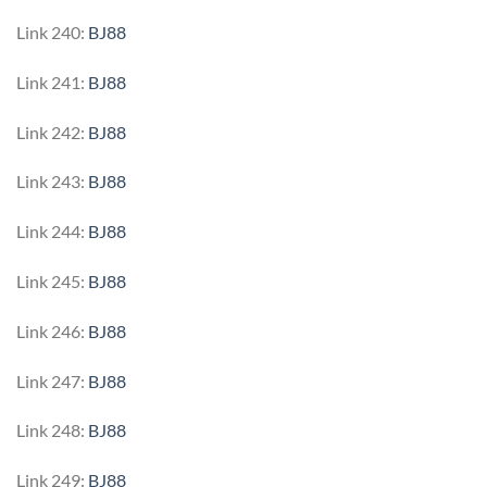
Link 240:
BJ88
Link 241:
BJ88
Link 242:
BJ88
Link 243:
BJ88
Link 244:
BJ88
Link 245:
BJ88
Link 246:
BJ88
Link 247:
BJ88
Link 248:
BJ88
Link 249:
BJ88