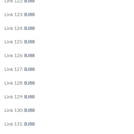
Link 122:
BJ88
Link 123:
BJ88
Link 124:
BJ88
Link 125:
BJ88
Link 126:
BJ88
Link 127:
BJ88
Link 128:
BJ88
Link 129:
BJ88
Link 130:
BJ88
Link 131:
BJ88