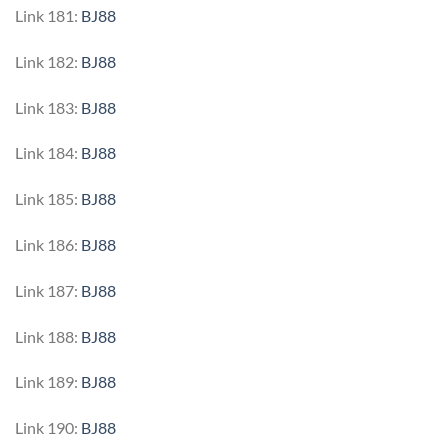
Link 181:
BJ88
Link 182:
BJ88
Link 183:
BJ88
Link 184:
BJ88
Link 185:
BJ88
Link 186:
BJ88
Link 187:
BJ88
Link 188:
BJ88
Link 189:
BJ88
Link 190:
BJ88