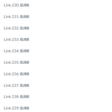
Link 230:
BJ88
Link 231:
BJ88
Link 232:
BJ88
Link 233:
BJ88
Link 234:
BJ88
Link 235:
BJ88
Link 236:
BJ88
Link 237:
BJ88
Link 238:
BJ88
Link 239:
BJ88