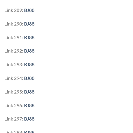
Link 289:
BJ88
Link 290:
BJ88
Link 291:
BJ88
Link 292:
BJ88
Link 293:
BJ88
Link 294:
BJ88
Link 295:
BJ88
Link 296:
BJ88
Link 297:
BJ88
Link 298:
BJ88