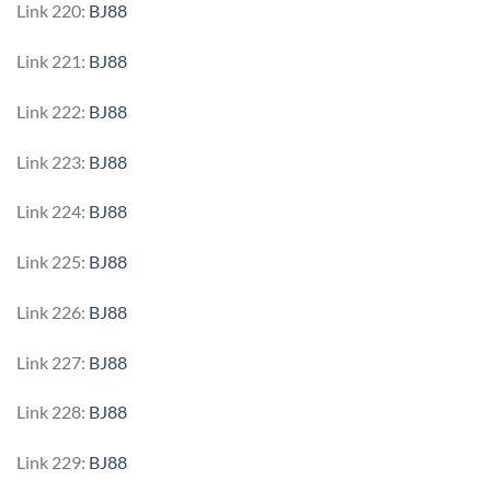
Link 220:
BJ88
Link 221:
BJ88
Link 222:
BJ88
Link 223:
BJ88
Link 224:
BJ88
Link 225:
BJ88
Link 226:
BJ88
Link 227:
BJ88
Link 228:
BJ88
Link 229:
BJ88