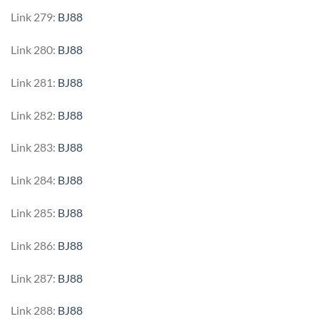
Link 279:
BJ88
Link 280:
BJ88
Link 281:
BJ88
Link 282:
BJ88
Link 283:
BJ88
Link 284:
BJ88
Link 285:
BJ88
Link 286:
BJ88
Link 287:
BJ88
Link 288:
BJ88