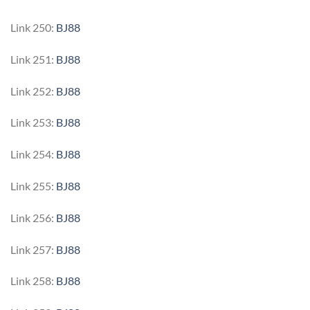
Link 250:
BJ88
Link 251:
BJ88
Link 252:
BJ88
Link 253:
BJ88
Link 254:
BJ88
Link 255:
BJ88
Link 256:
BJ88
Link 257:
BJ88
Link 258:
BJ88