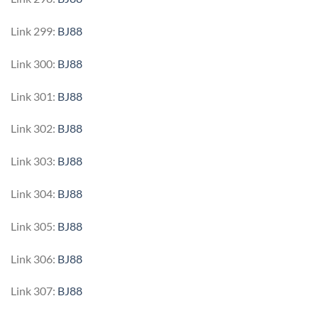
Link 299:
BJ88
Link 300:
BJ88
Link 301:
BJ88
Link 302:
BJ88
Link 303:
BJ88
Link 304:
BJ88
Link 305:
BJ88
Link 306:
BJ88
Link 307:
BJ88