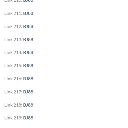
Link 211:
BJ88
Link 212:
BJ88
Link 213:
BJ88
Link 214:
BJ88
Link 215:
BJ88
Link 216:
BJ88
Link 217:
BJ88
Link 218:
BJ88
Link 219:
BJ88