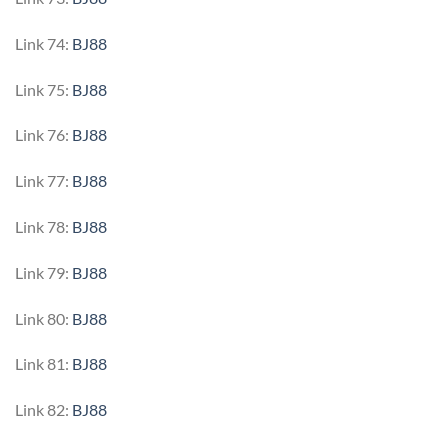
Link 74:
BJ88
Link 75:
BJ88
Link 76:
BJ88
Link 77:
BJ88
Link 78:
BJ88
Link 79:
BJ88
Link 80:
BJ88
Link 81:
BJ88
Link 82:
BJ88