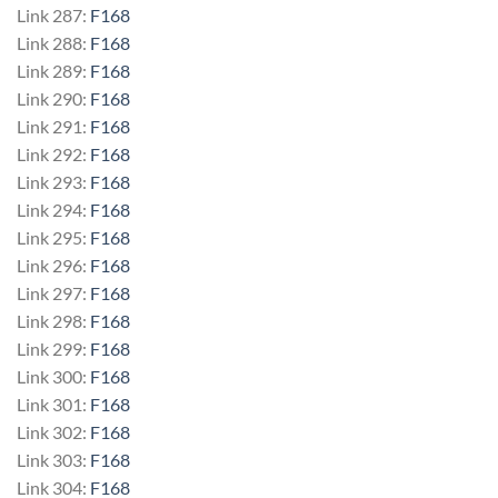
Link 287:
F168
Link 288:
F168
Link 289:
F168
Link 290:
F168
Link 291:
F168
Link 292:
F168
Link 293:
F168
Link 294:
F168
Link 295:
F168
Link 296:
F168
Link 297:
F168
Link 298:
F168
Link 299:
F168
Link 300:
F168
Link 301:
F168
Link 302:
F168
Link 303:
F168
Link 304:
F168