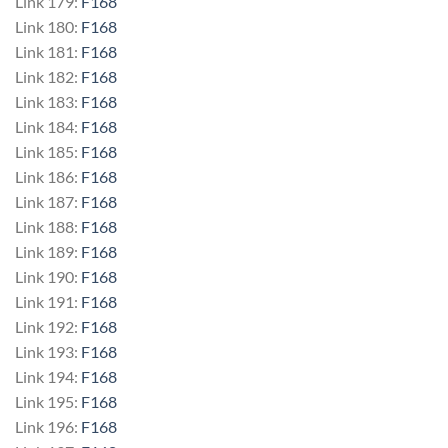
Link 179:
F168
Link 180:
F168
Link 181:
F168
Link 182:
F168
Link 183:
F168
Link 184:
F168
Link 185:
F168
Link 186:
F168
Link 187:
F168
Link 188:
F168
Link 189:
F168
Link 190:
F168
Link 191:
F168
Link 192:
F168
Link 193:
F168
Link 194:
F168
Link 195:
F168
Link 196:
F168