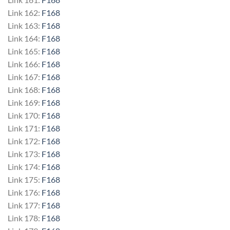
Link 162:
F168
Link 163:
F168
Link 164:
F168
Link 165:
F168
Link 166:
F168
Link 167:
F168
Link 168:
F168
Link 169:
F168
Link 170:
F168
Link 171:
F168
Link 172:
F168
Link 173:
F168
Link 174:
F168
Link 175:
F168
Link 176:
F168
Link 177:
F168
Link 178:
F168