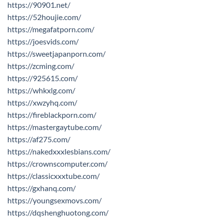
https://90901.net/
https://52houjie.com/
https://megafatporn.com/
https://joesvids.com/
https://sweetjapanporn.com/
https://zcming.com/
https://925615.com/
https://whkxlg.com/
https://xwzyhq.com/
https://fireblackporn.com/
https://mastergaytube.com/
https://af275.com/
https://nakedxxxlesbians.com/
https://crownscomputer.com/
https://classicxxxtube.com/
https://gxhanq.com/
https://youngsexmovs.com/
https://dqshenghuotong.com/