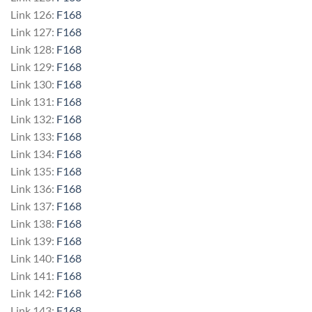
Link 126:
F168
Link 127:
F168
Link 128:
F168
Link 129:
F168
Link 130:
F168
Link 131:
F168
Link 132:
F168
Link 133:
F168
Link 134:
F168
Link 135:
F168
Link 136:
F168
Link 137:
F168
Link 138:
F168
Link 139:
F168
Link 140:
F168
Link 141:
F168
Link 142:
F168
Link 143:
F168