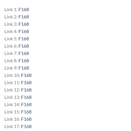
Link 1:
F168
Link 2:
F168
Link 3:
F168
Link 4:
F168
Link 5:
F168
Link 6:
F168
Link 7:
F168
Link 8:
F168
Link 9:
F168
Link 10:
F168
Link 11:
F168
Link 12:
F168
Link 13:
F168
Link 14:
F168
Link 15:
F168
Link 16:
F168
Link 17:
F168