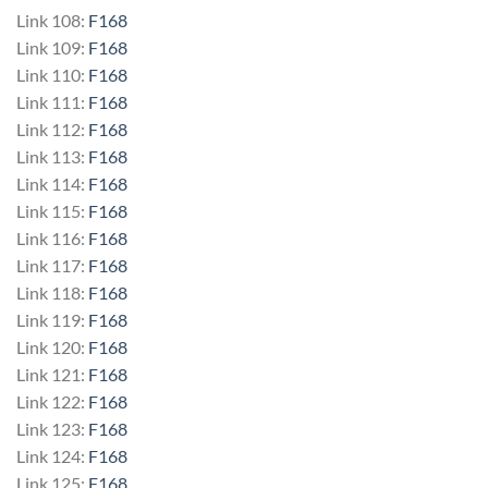
Link 108:
F168
Link 109:
F168
Link 110:
F168
Link 111:
F168
Link 112:
F168
Link 113:
F168
Link 114:
F168
Link 115:
F168
Link 116:
F168
Link 117:
F168
Link 118:
F168
Link 119:
F168
Link 120:
F168
Link 121:
F168
Link 122:
F168
Link 123:
F168
Link 124:
F168
Link 125:
F168