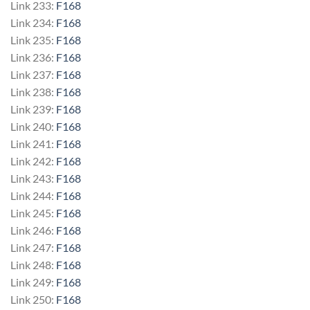
Link 233:
F168
Link 234:
F168
Link 235:
F168
Link 236:
F168
Link 237:
F168
Link 238:
F168
Link 239:
F168
Link 240:
F168
Link 241:
F168
Link 242:
F168
Link 243:
F168
Link 244:
F168
Link 245:
F168
Link 246:
F168
Link 247:
F168
Link 248:
F168
Link 249:
F168
Link 250:
F168