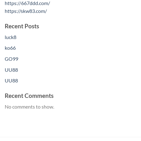
https://667ddd.com/
https://skw83.com/
Recent Posts
luck8
ko66
GO99
UU88
UU88
Recent Comments
No comments to show.