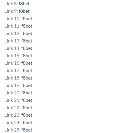
Link 8:
f8bet
Link 9:
f8bet
Link 10:
f8bet
Link 11:
f8bet
Link 12:
f8bet
Link 13:
f8bet
Link 14:
f8bet
Link 15:
f8bet
Link 16:
f8bet
Link 17:
f8bet
Link 18:
f8bet
Link 19:
f8bet
Link 20:
f8bet
Link 21:
f8bet
Link 22:
f8bet
Link 23:
f8bet
Link 24:
f8bet
Link 25:
f8bet