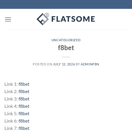
Skip
to
content
UNCATEGORIZED
f8bet
POSTED ON
JULY 12, 2026
BY
ADMINPBN
Link 1:
f8bet
Link 2:
f8bet
Link 3:
f8bet
Link 4:
f8bet
Link 5:
f8bet
Link 6:
f8bet
Link 7:
f8bet