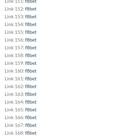
Link 151:
f8bet
Link 152:
f8bet
Link 153:
f8bet
Link 154:
f8bet
Link 155:
f8bet
Link 156:
f8bet
Link 157:
f8bet
Link 158:
f8bet
Link 159:
f8bet
Link 160:
f8bet
Link 161:
f8bet
Link 162:
f8bet
Link 163:
f8bet
Link 164:
f8bet
Link 165:
f8bet
Link 166:
f8bet
Link 167:
f8bet
Link 168:
f8bet