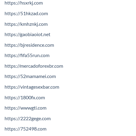
https://hsxrkj.com
https://51hkzad.com
https://kmhznkj.com
https://gaobiaoiot.net
https://bjresidence.com
https://fifa55run.com
https://mercadoforexbr.com
https://52mamamei.com
https://vintagesexbar.com
https://1800fx.com
https://wwwgti.com
https://2222gege.com
https://752498.com