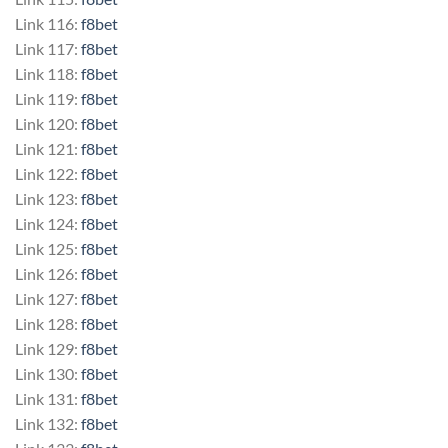
Link 116:
f8bet
Link 117:
f8bet
Link 118:
f8bet
Link 119:
f8bet
Link 120:
f8bet
Link 121:
f8bet
Link 122:
f8bet
Link 123:
f8bet
Link 124:
f8bet
Link 125:
f8bet
Link 126:
f8bet
Link 127:
f8bet
Link 128:
f8bet
Link 129:
f8bet
Link 130:
f8bet
Link 131:
f8bet
Link 132:
f8bet