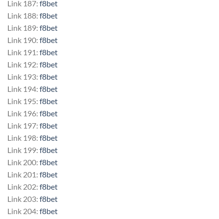
Link 187:
f8bet
Link 188:
f8bet
Link 189:
f8bet
Link 190:
f8bet
Link 191:
f8bet
Link 192:
f8bet
Link 193:
f8bet
Link 194:
f8bet
Link 195:
f8bet
Link 196:
f8bet
Link 197:
f8bet
Link 198:
f8bet
Link 199:
f8bet
Link 200:
f8bet
Link 201:
f8bet
Link 202:
f8bet
Link 203:
f8bet
Link 204:
f8bet