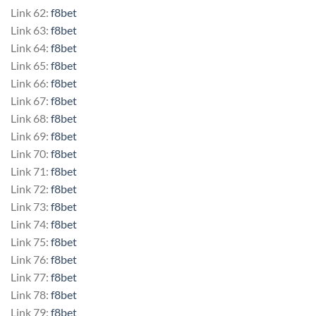
Link 62:
f8bet
Link 63:
f8bet
Link 64:
f8bet
Link 65:
f8bet
Link 66:
f8bet
Link 67:
f8bet
Link 68:
f8bet
Link 69:
f8bet
Link 70:
f8bet
Link 71:
f8bet
Link 72:
f8bet
Link 73:
f8bet
Link 74:
f8bet
Link 75:
f8bet
Link 76:
f8bet
Link 77:
f8bet
Link 78:
f8bet
Link 79:
f8bet