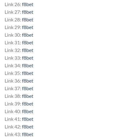
Link 26:
f8bet
Link 27:
f8bet
Link 28:
f8bet
Link 29:
f8bet
Link 30:
f8bet
Link 31:
f8bet
Link 32:
f8bet
Link 33:
f8bet
Link 34:
f8bet
Link 35:
f8bet
Link 36:
f8bet
Link 37:
f8bet
Link 38:
f8bet
Link 39:
f8bet
Link 40:
f8bet
Link 41:
f8bet
Link 42:
f8bet
Link 43:
f8bet