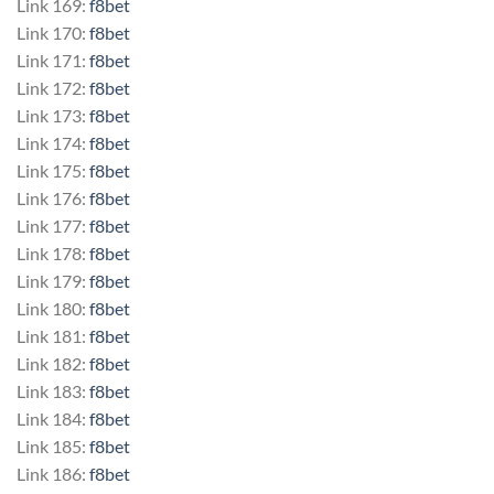
Link 169:
f8bet
Link 170:
f8bet
Link 171:
f8bet
Link 172:
f8bet
Link 173:
f8bet
Link 174:
f8bet
Link 175:
f8bet
Link 176:
f8bet
Link 177:
f8bet
Link 178:
f8bet
Link 179:
f8bet
Link 180:
f8bet
Link 181:
f8bet
Link 182:
f8bet
Link 183:
f8bet
Link 184:
f8bet
Link 185:
f8bet
Link 186:
f8bet