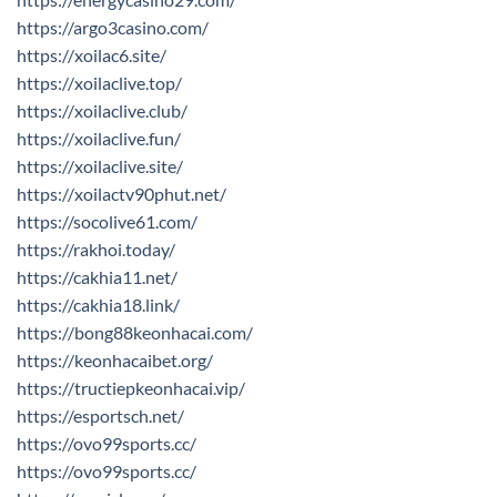
https://argo3casino.com/
https://xoilac6.site/
https://xoilaclive.top/
https://xoilaclive.club/
https://xoilaclive.fun/
https://xoilaclive.site/
https://xoilactv90phut.net/
https://socolive61.com/
https://rakhoi.today/
https://cakhia11.net/
https://cakhia18.link/
https://bong88keonhacai.com/
https://keonhacaibet.org/
https://tructiepkeonhacai.vip/
https://esportsch.net/
https://ovo99sports.cc/
https://ovo99sports.cc/