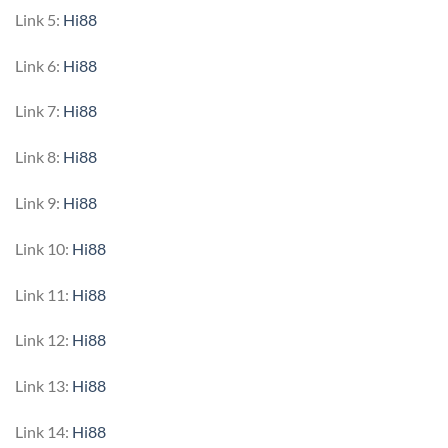
Link 5:
Hi88
Link 6:
Hi88
Link 7:
Hi88
Link 8:
Hi88
Link 9:
Hi88
Link 10:
Hi88
Link 11:
Hi88
Link 12:
Hi88
Link 13:
Hi88
Link 14:
Hi88