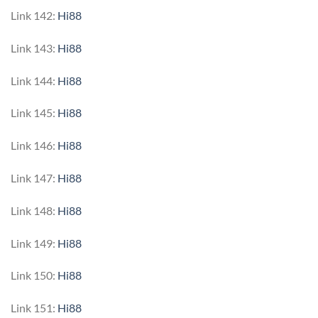
Link 142:
Hi88
Link 143:
Hi88
Link 144:
Hi88
Link 145:
Hi88
Link 146:
Hi88
Link 147:
Hi88
Link 148:
Hi88
Link 149:
Hi88
Link 150:
Hi88
Link 151:
Hi88