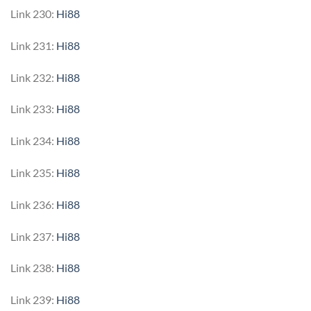
Link 230:
Hi88
Link 231:
Hi88
Link 232:
Hi88
Link 233:
Hi88
Link 234:
Hi88
Link 235:
Hi88
Link 236:
Hi88
Link 237:
Hi88
Link 238:
Hi88
Link 239:
Hi88