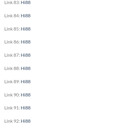
Link 83:
Hi88
Link 84:
Hi88
Link 85:
Hi88
Link 86:
Hi88
Link 87:
Hi88
Link 88:
Hi88
Link 89:
Hi88
Link 90:
Hi88
Link 91:
Hi88
Link 92:
Hi88