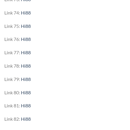
Link 74:
Hi88
Link 75:
Hi88
Link 76:
Hi88
Link 77:
Hi88
Link 78:
Hi88
Link 79:
Hi88
Link 80:
Hi88
Link 81:
Hi88
Link 82:
Hi88