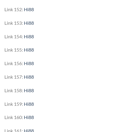
Link 152:
Hi88
Link 153:
Hi88
Link 154:
Hi88
Link 155:
Hi88
Link 156:
Hi88
Link 157:
Hi88
Link 158:
Hi88
Link 159:
Hi88
Link 160:
Hi88
Link 161:
Hi88