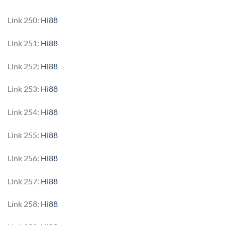
Link 250:
Hi88
Link 251:
Hi88
Link 252:
Hi88
Link 253:
Hi88
Link 254:
Hi88
Link 255:
Hi88
Link 256:
Hi88
Link 257:
Hi88
Link 258:
Hi88