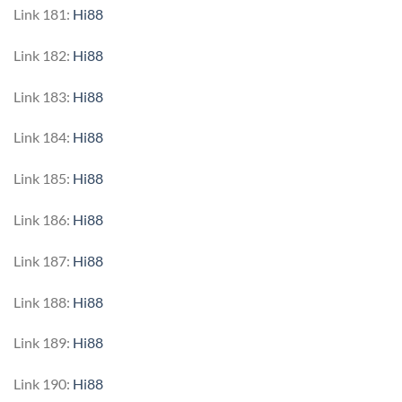
Link 181:
Hi88
Link 182:
Hi88
Link 183:
Hi88
Link 184:
Hi88
Link 185:
Hi88
Link 186:
Hi88
Link 187:
Hi88
Link 188:
Hi88
Link 189:
Hi88
Link 190:
Hi88