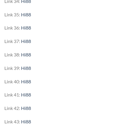
Link 34:
Hi88
Link 35:
Hi88
Link 36:
Hi88
Link 37:
Hi88
Link 38:
Hi88
Link 39:
Hi88
Link 40:
Hi88
Link 41:
Hi88
Link 42:
Hi88
Link 43:
Hi88