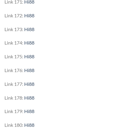
Link 171:
Hi88
Link 172:
Hi88
Link 173:
Hi88
Link 174:
Hi88
Link 175:
Hi88
Link 176:
Hi88
Link 177:
Hi88
Link 178:
Hi88
Link 179:
Hi88
Link 180:
Hi88