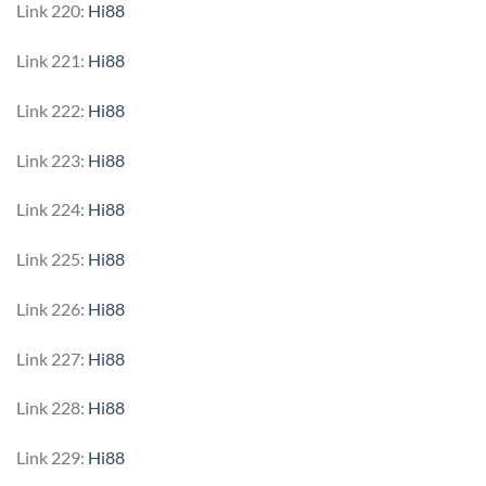
Link 220:
Hi88
Link 221:
Hi88
Link 222:
Hi88
Link 223:
Hi88
Link 224:
Hi88
Link 225:
Hi88
Link 226:
Hi88
Link 227:
Hi88
Link 228:
Hi88
Link 229:
Hi88