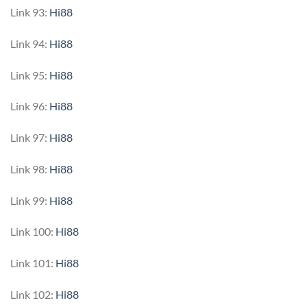
Link 93:
Hi88
Link 94:
Hi88
Link 95:
Hi88
Link 96:
Hi88
Link 97:
Hi88
Link 98:
Hi88
Link 99:
Hi88
Link 100:
Hi88
Link 101:
Hi88
Link 102:
Hi88