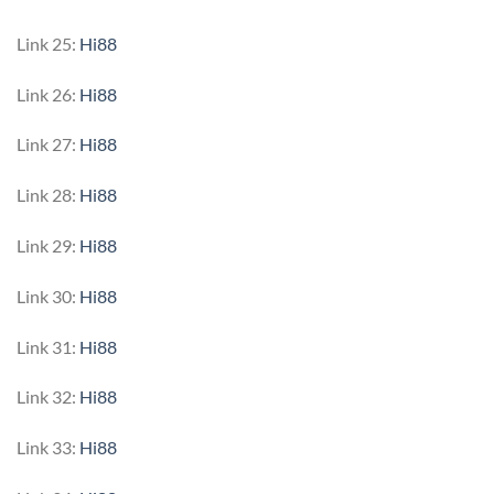
Link 25:
Hi88
Link 26:
Hi88
Link 27:
Hi88
Link 28:
Hi88
Link 29:
Hi88
Link 30:
Hi88
Link 31:
Hi88
Link 32:
Hi88
Link 33:
Hi88