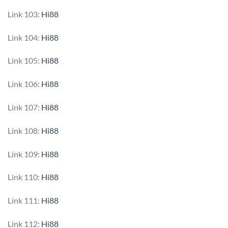
Link 103:
Hi88
Link 104:
Hi88
Link 105:
Hi88
Link 106:
Hi88
Link 107:
Hi88
Link 108:
Hi88
Link 109:
Hi88
Link 110:
Hi88
Link 111:
Hi88
Link 112:
Hi88