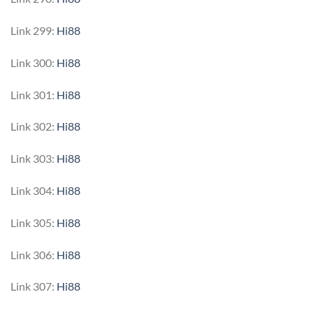
Link 299:
Hi88
Link 300:
Hi88
Link 301:
Hi88
Link 302:
Hi88
Link 303:
Hi88
Link 304:
Hi88
Link 305:
Hi88
Link 306:
Hi88
Link 307:
Hi88