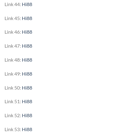
Link 44:
Hi88
Link 45:
Hi88
Link 46:
Hi88
Link 47:
Hi88
Link 48:
Hi88
Link 49:
Hi88
Link 50:
Hi88
Link 51:
Hi88
Link 52:
Hi88
Link 53:
Hi88