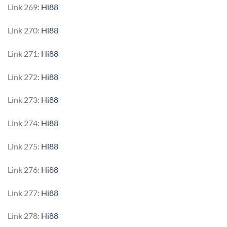
Link 269:
Hi88
Link 270:
Hi88
Link 271:
Hi88
Link 272:
Hi88
Link 273:
Hi88
Link 274:
Hi88
Link 275:
Hi88
Link 276:
Hi88
Link 277:
Hi88
Link 278:
Hi88