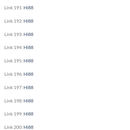
Link 191:
Hi88
Link 192:
Hi88
Link 193:
Hi88
Link 194:
Hi88
Link 195:
Hi88
Link 196:
Hi88
Link 197:
Hi88
Link 198:
Hi88
Link 199:
Hi88
Link 200:
Hi88