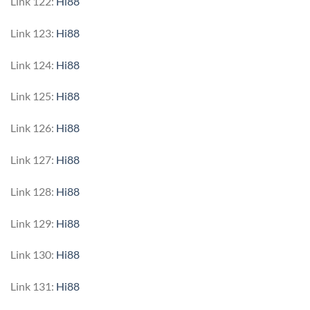
Link 122:
Hi88
Link 123:
Hi88
Link 124:
Hi88
Link 125:
Hi88
Link 126:
Hi88
Link 127:
Hi88
Link 128:
Hi88
Link 129:
Hi88
Link 130:
Hi88
Link 131:
Hi88