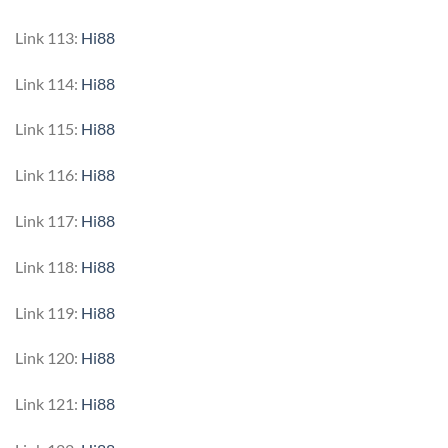
Link 113:
Hi88
Link 114:
Hi88
Link 115:
Hi88
Link 116:
Hi88
Link 117:
Hi88
Link 118:
Hi88
Link 119:
Hi88
Link 120:
Hi88
Link 121:
Hi88