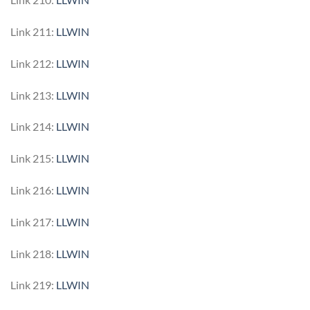
Link 211:
LLWIN
Link 212:
LLWIN
Link 213:
LLWIN
Link 214:
LLWIN
Link 215:
LLWIN
Link 216:
LLWIN
Link 217:
LLWIN
Link 218:
LLWIN
Link 219:
LLWIN