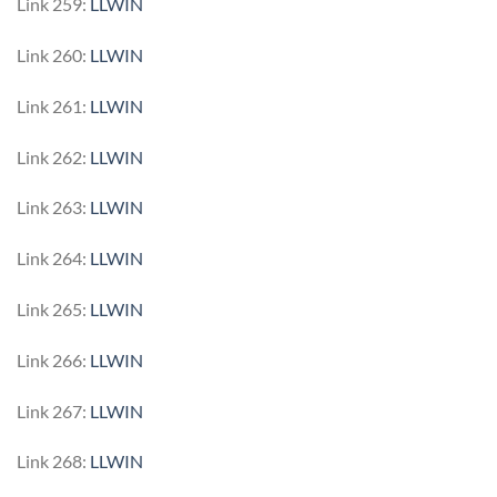
Link 259:
LLWIN
Link 260:
LLWIN
Link 261:
LLWIN
Link 262:
LLWIN
Link 263:
LLWIN
Link 264:
LLWIN
Link 265:
LLWIN
Link 266:
LLWIN
Link 267:
LLWIN
Link 268:
LLWIN