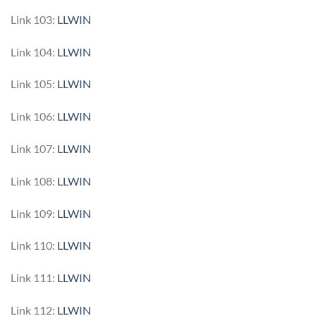
Link 103:
LLWIN
Link 104:
LLWIN
Link 105:
LLWIN
Link 106:
LLWIN
Link 107:
LLWIN
Link 108:
LLWIN
Link 109:
LLWIN
Link 110:
LLWIN
Link 111:
LLWIN
Link 112:
LLWIN