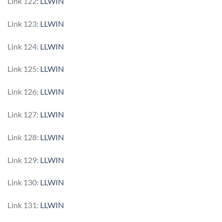
Link 122:
LLWIN
Link 123:
LLWIN
Link 124:
LLWIN
Link 125:
LLWIN
Link 126:
LLWIN
Link 127:
LLWIN
Link 128:
LLWIN
Link 129:
LLWIN
Link 130:
LLWIN
Link 131:
LLWIN