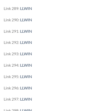
Link 289:
LLWIN
Link 290:
LLWIN
Link 291:
LLWIN
Link 292:
LLWIN
Link 293:
LLWIN
Link 294:
LLWIN
Link 295:
LLWIN
Link 296:
LLWIN
Link 297:
LLWIN
Link 298:
LLWIN