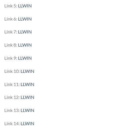
Link 5:
LLWIN
Link 6:
LLWIN
Link 7:
LLWIN
Link 8:
LLWIN
Link 9:
LLWIN
Link 10:
LLWIN
Link 11:
LLWIN
Link 12:
LLWIN
Link 13:
LLWIN
Link 14:
LLWIN