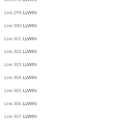
Link 299:
LLWIN
Link 300:
LLWIN
Link 301:
LLWIN
Link 302:
LLWIN
Link 303:
LLWIN
Link 304:
LLWIN
Link 305:
LLWIN
Link 306:
LLWIN
Link 307:
LLWIN