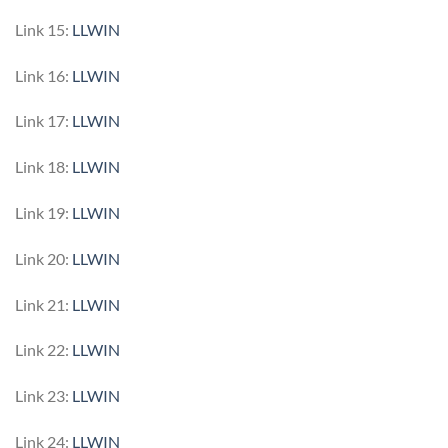
Link 15:
LLWIN
Link 16:
LLWIN
Link 17:
LLWIN
Link 18:
LLWIN
Link 19:
LLWIN
Link 20:
LLWIN
Link 21:
LLWIN
Link 22:
LLWIN
Link 23:
LLWIN
Link 24:
LLWIN