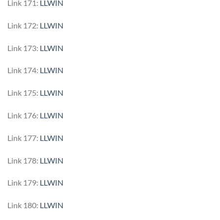
Link 171:
LLWIN
Link 172:
LLWIN
Link 173:
LLWIN
Link 174:
LLWIN
Link 175:
LLWIN
Link 176:
LLWIN
Link 177:
LLWIN
Link 178:
LLWIN
Link 179:
LLWIN
Link 180:
LLWIN