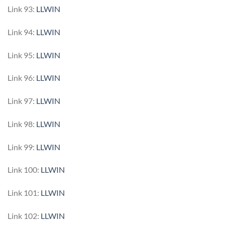
Link 93:
LLWIN
Link 94:
LLWIN
Link 95:
LLWIN
Link 96:
LLWIN
Link 97:
LLWIN
Link 98:
LLWIN
Link 99:
LLWIN
Link 100:
LLWIN
Link 101:
LLWIN
Link 102:
LLWIN