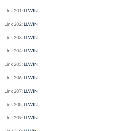
Link 201:
LLWIN
Link 202:
LLWIN
Link 203:
LLWIN
Link 204:
LLWIN
Link 205:
LLWIN
Link 206:
LLWIN
Link 207:
LLWIN
Link 208:
LLWIN
Link 209:
LLWIN
Link 210:
LLWIN