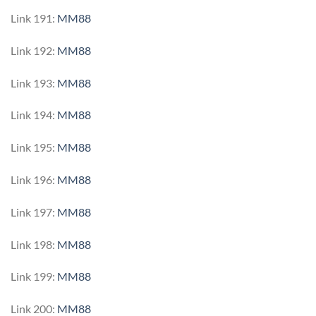
Link 191:
MM88
Link 192:
MM88
Link 193:
MM88
Link 194:
MM88
Link 195:
MM88
Link 196:
MM88
Link 197:
MM88
Link 198:
MM88
Link 199:
MM88
Link 200:
MM88