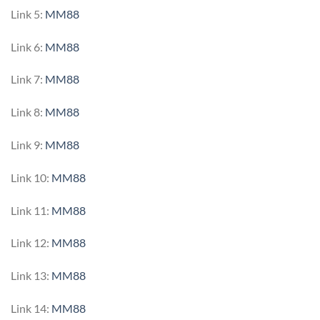
Link 5:
MM88
Link 6:
MM88
Link 7:
MM88
Link 8:
MM88
Link 9:
MM88
Link 10:
MM88
Link 11:
MM88
Link 12:
MM88
Link 13:
MM88
Link 14:
MM88