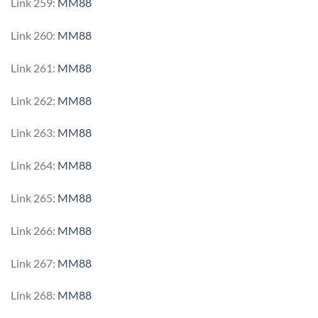
Link 259:
MM88
Link 260:
MM88
Link 261:
MM88
Link 262:
MM88
Link 263:
MM88
Link 264:
MM88
Link 265:
MM88
Link 266:
MM88
Link 267:
MM88
Link 268:
MM88