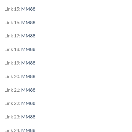
Link 15:
MM88
Link 16:
MM88
Link 17:
MM88
Link 18:
MM88
Link 19:
MM88
Link 20:
MM88
Link 21:
MM88
Link 22:
MM88
Link 23:
MM88
Link 24:
MM88