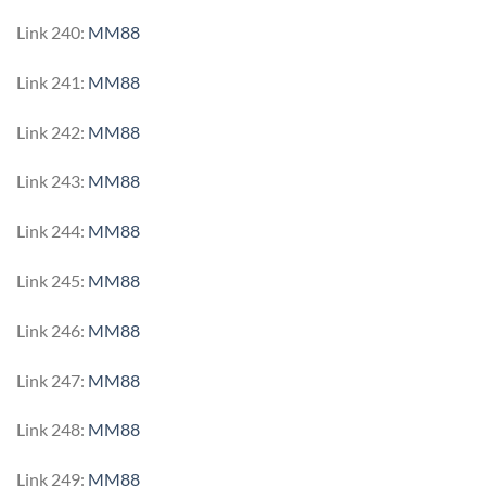
Link 240:
MM88
Link 241:
MM88
Link 242:
MM88
Link 243:
MM88
Link 244:
MM88
Link 245:
MM88
Link 246:
MM88
Link 247:
MM88
Link 248:
MM88
Link 249:
MM88