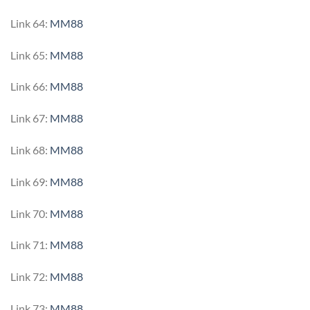
Link 64:
MM88
Link 65:
MM88
Link 66:
MM88
Link 67:
MM88
Link 68:
MM88
Link 69:
MM88
Link 70:
MM88
Link 71:
MM88
Link 72:
MM88
Link 73:
MM88