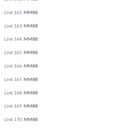
Link 162:
MM88
Link 163:
MM88
Link 164:
MM88
Link 165:
MM88
Link 166:
MM88
Link 167:
MM88
Link 168:
MM88
Link 169:
MM88
Link 170:
MM88