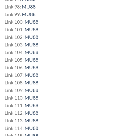
Link 98:
MU88
Link 99:
MU88
Link 100:
MU88
Link 101:
MU88
Link 102:
MU88
Link 103:
MU88
Link 104:
MU88
Link 105:
MU88
Link 106:
MU88
Link 107:
MU88
Link 108:
MU88
Link 109:
MU88
Link 110:
MU88
Link 111:
MU88
Link 112:
MU88
Link 113:
MU88
Link 114:
MU88
Link 115:
MU88