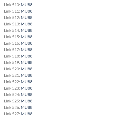
Link 510:
MU88
Link 511:
MU88
Link 512:
MU88
Link 513:
MU88
Link 514:
MU88
Link 515:
MU88
Link 516:
MU88
Link 517:
MU88
Link 518:
MU88
Link 519:
MU88
Link 520:
MU88
Link 521:
MU88
Link 522:
MU88
Link 523:
MU88
Link 524:
MU88
Link 525:
MU88
Link 526:
MU88
Link 527:
MU88