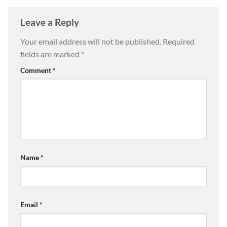
Leave a Reply
Your email address will not be published.
Required
fields are marked
*
Comment
*
Name
*
Email
*