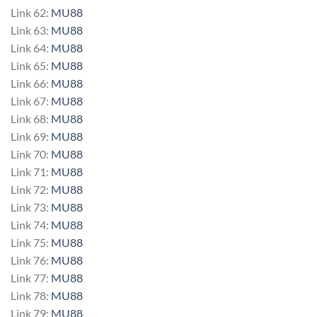
Link 62:
MU88
Link 63:
MU88
Link 64:
MU88
Link 65:
MU88
Link 66:
MU88
Link 67:
MU88
Link 68:
MU88
Link 69:
MU88
Link 70:
MU88
Link 71:
MU88
Link 72:
MU88
Link 73:
MU88
Link 74:
MU88
Link 75:
MU88
Link 76:
MU88
Link 77:
MU88
Link 78:
MU88
Link 79:
MU88