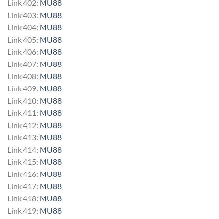
Link 402:
MU88
Link 403:
MU88
Link 404:
MU88
Link 405:
MU88
Link 406:
MU88
Link 407:
MU88
Link 408:
MU88
Link 409:
MU88
Link 410:
MU88
Link 411:
MU88
Link 412:
MU88
Link 413:
MU88
Link 414:
MU88
Link 415:
MU88
Link 416:
MU88
Link 417:
MU88
Link 418:
MU88
Link 419:
MU88