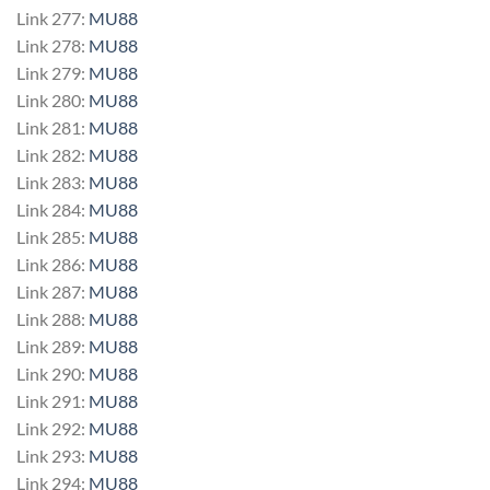
Link 277:
MU88
Link 278:
MU88
Link 279:
MU88
Link 280:
MU88
Link 281:
MU88
Link 282:
MU88
Link 283:
MU88
Link 284:
MU88
Link 285:
MU88
Link 286:
MU88
Link 287:
MU88
Link 288:
MU88
Link 289:
MU88
Link 290:
MU88
Link 291:
MU88
Link 292:
MU88
Link 293:
MU88
Link 294:
MU88