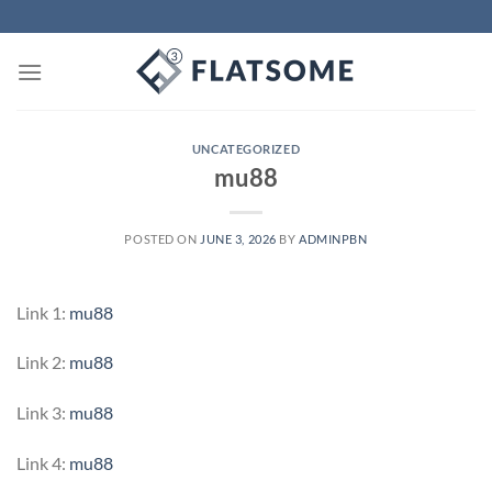
Skip
to
content
UNCATEGORIZED
mu88
POSTED ON
JUNE 3, 2026
BY
ADMINPBN
Link 1:
mu88
Link 2:
mu88
Link 3:
mu88
Link 4:
mu88