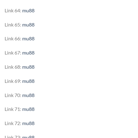
Link 64:
mu88
Link 65:
mu88
Link 66:
mu88
Link 67:
mu88
Link 68:
mu88
Link 69:
mu88
Link 70:
mu88
Link 71:
mu88
Link 72:
mu88
Link 73:
mu88