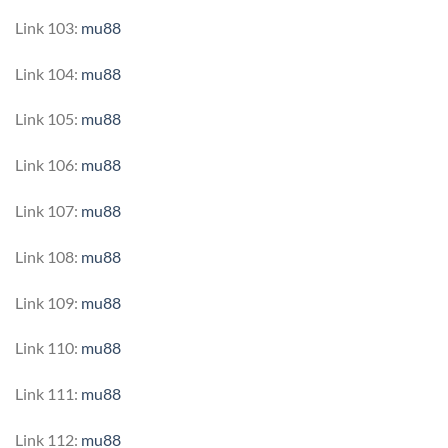
Link 103:
mu88
Link 104:
mu88
Link 105:
mu88
Link 106:
mu88
Link 107:
mu88
Link 108:
mu88
Link 109:
mu88
Link 110:
mu88
Link 111:
mu88
Link 112:
mu88