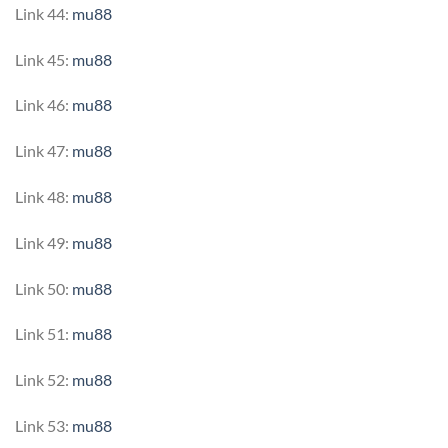
Link 44:
mu88
Link 45:
mu88
Link 46:
mu88
Link 47:
mu88
Link 48:
mu88
Link 49:
mu88
Link 50:
mu88
Link 51:
mu88
Link 52:
mu88
Link 53:
mu88