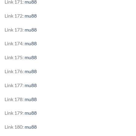
Link 171:
mu88
Link 172:
mu88
Link 173:
mu88
Link 174:
mu88
Link 175:
mu88
Link 176:
mu88
Link 177:
mu88
Link 178:
mu88
Link 179:
mu88
Link 180:
mu88