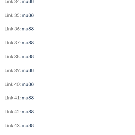
Link 34:
mu88
Link 35:
mu88
Link 36:
mu88
Link 37:
mu88
Link 38:
mu88
Link 39:
mu88
Link 40:
mu88
Link 41:
mu88
Link 42:
mu88
Link 43:
mu88