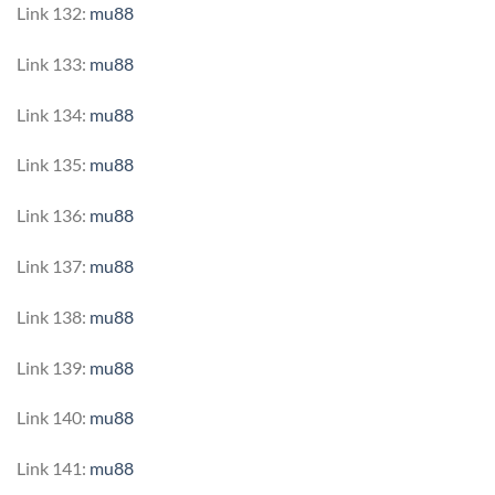
Link 132:
mu88
Link 133:
mu88
Link 134:
mu88
Link 135:
mu88
Link 136:
mu88
Link 137:
mu88
Link 138:
mu88
Link 139:
mu88
Link 140:
mu88
Link 141:
mu88