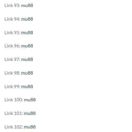
Link 93:
mu88
Link 94:
mu88
Link 95:
mu88
Link 96:
mu88
Link 97:
mu88
Link 98:
mu88
Link 99:
mu88
Link 100:
mu88
Link 101:
mu88
Link 102:
mu88