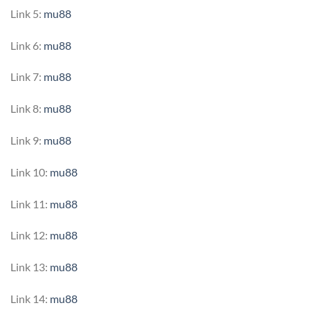
Link 5:
mu88
Link 6:
mu88
Link 7:
mu88
Link 8:
mu88
Link 9:
mu88
Link 10:
mu88
Link 11:
mu88
Link 12:
mu88
Link 13:
mu88
Link 14:
mu88