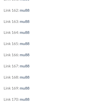
Link 162:
mu88
Link 163:
mu88
Link 164:
mu88
Link 165:
mu88
Link 166:
mu88
Link 167:
mu88
Link 168:
mu88
Link 169:
mu88
Link 170:
mu88