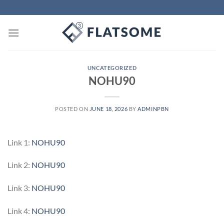
Skip
to
content
UNCATEGORIZED
NOHU90
POSTED ON
JUNE 18, 2026
BY
ADMINPBN
Link 1:
NOHU90
Link 2:
NOHU90
Link 3:
NOHU90
Link 4:
NOHU90