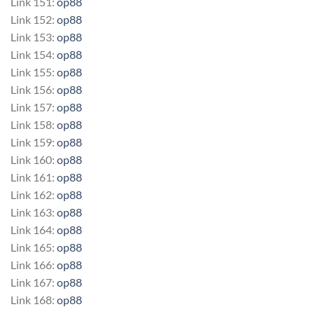
Link 151:
op88
Link 152:
op88
Link 153:
op88
Link 154:
op88
Link 155:
op88
Link 156:
op88
Link 157:
op88
Link 158:
op88
Link 159:
op88
Link 160:
op88
Link 161:
op88
Link 162:
op88
Link 163:
op88
Link 164:
op88
Link 165:
op88
Link 166:
op88
Link 167:
op88
Link 168:
op88