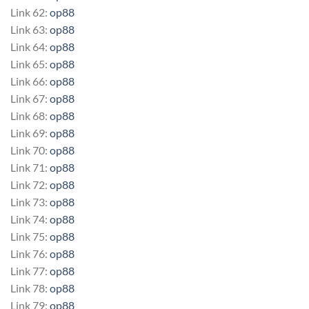
Link 62:
op88
Link 63:
op88
Link 64:
op88
Link 65:
op88
Link 66:
op88
Link 67:
op88
Link 68:
op88
Link 69:
op88
Link 70:
op88
Link 71:
op88
Link 72:
op88
Link 73:
op88
Link 74:
op88
Link 75:
op88
Link 76:
op88
Link 77:
op88
Link 78:
op88
Link 79:
op88