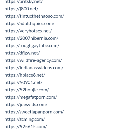
https://pritsky.net/
https://j800.net/
https://tintucthethaoso.com/
https://adulthqpics.com/
https://veryhotsex.net/
https://2007hibernia.com/
https://roughgaytube.com/
https://dfjzw.net/
https://wildfire-agency.com/
https://indianassvideos.com/
https://hplace8.net/
https://90901.net/
https://52houjie.com/
https://megafatporn.com/
https://joesvids.com/
https://sweetjapanporn.com/
https://zcming.com/
https://925615.com/