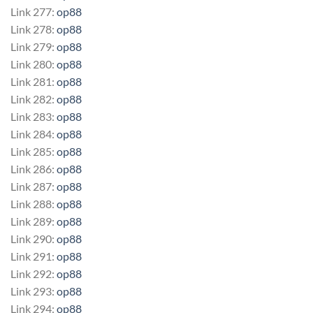
Link 277:
op88
Link 278:
op88
Link 279:
op88
Link 280:
op88
Link 281:
op88
Link 282:
op88
Link 283:
op88
Link 284:
op88
Link 285:
op88
Link 286:
op88
Link 287:
op88
Link 288:
op88
Link 289:
op88
Link 290:
op88
Link 291:
op88
Link 292:
op88
Link 293:
op88
Link 294:
op88