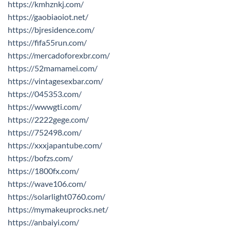
https://kmhznkj.com/
https://gaobiaoiot.net/
https://bjresidence.com/
https://fifa55run.com/
https://mercadoforexbr.com/
https://52mamamei.com/
https://vintagesexbar.com/
https://045353.com/
https://wwwgti.com/
https://2222gege.com/
https://752498.com/
https://xxxjapantube.com/
https://bofzs.com/
https://1800fx.com/
https://wave106.com/
https://solarlight0760.com/
https://mymakeuprocks.net/
https://anbaiyi.com/