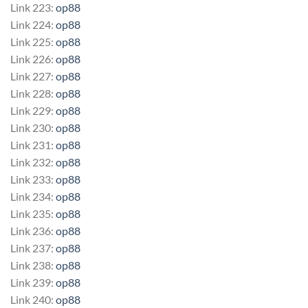
Link 223:
op88
Link 224:
op88
Link 225:
op88
Link 226:
op88
Link 227:
op88
Link 228:
op88
Link 229:
op88
Link 230:
op88
Link 231:
op88
Link 232:
op88
Link 233:
op88
Link 234:
op88
Link 235:
op88
Link 236:
op88
Link 237:
op88
Link 238:
op88
Link 239:
op88
Link 240:
op88