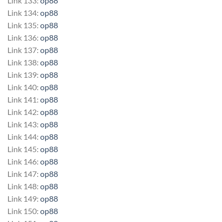
Link 133:
op88
Link 134:
op88
Link 135:
op88
Link 136:
op88
Link 137:
op88
Link 138:
op88
Link 139:
op88
Link 140:
op88
Link 141:
op88
Link 142:
op88
Link 143:
op88
Link 144:
op88
Link 145:
op88
Link 146:
op88
Link 147:
op88
Link 148:
op88
Link 149:
op88
Link 150:
op88