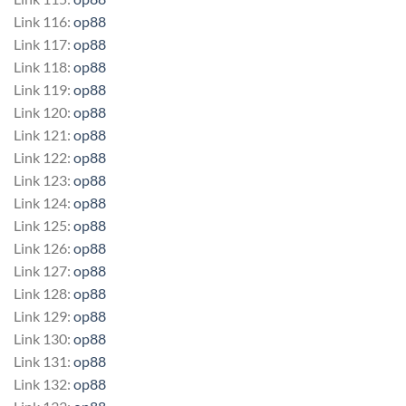
Link 116:
op88
Link 117:
op88
Link 118:
op88
Link 119:
op88
Link 120:
op88
Link 121:
op88
Link 122:
op88
Link 123:
op88
Link 124:
op88
Link 125:
op88
Link 126:
op88
Link 127:
op88
Link 128:
op88
Link 129:
op88
Link 130:
op88
Link 131:
op88
Link 132:
op88