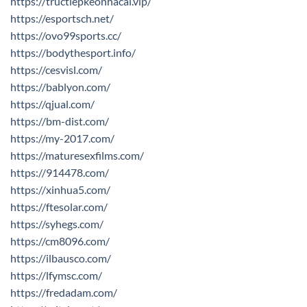
https://tructiepkeonhacai.vip/
https://esportsch.net/
https://ovo99sports.cc/
https://bodythesport.info/
https://cesvisl.com/
https://bablyon.com/
https://qjual.com/
https://bm-dist.com/
https://my-2017.com/
https://maturesexfilms.com/
https://914478.com/
https://xinhua5.com/
https://ftesolar.com/
https://syhegs.com/
https://cm8096.com/
https://ilbausco.com/
https://lfymsc.com/
https://fredadam.com/