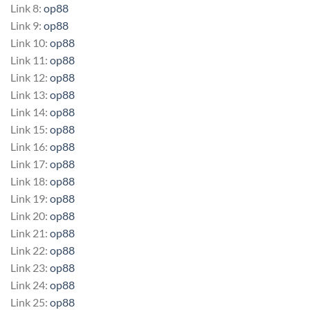
Link 8:
op88
Link 9:
op88
Link 10:
op88
Link 11:
op88
Link 12:
op88
Link 13:
op88
Link 14:
op88
Link 15:
op88
Link 16:
op88
Link 17:
op88
Link 18:
op88
Link 19:
op88
Link 20:
op88
Link 21:
op88
Link 22:
op88
Link 23:
op88
Link 24:
op88
Link 25:
op88