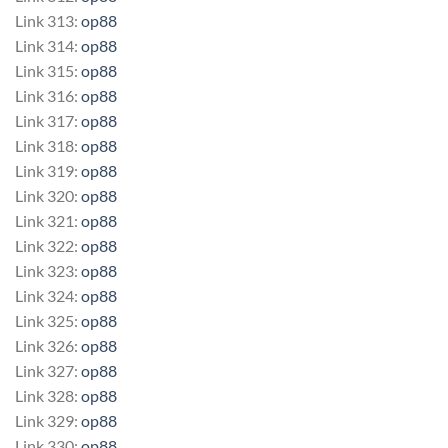
Link 313:
op88
Link 314:
op88
Link 315:
op88
Link 316:
op88
Link 317:
op88
Link 318:
op88
Link 319:
op88
Link 320:
op88
Link 321:
op88
Link 322:
op88
Link 323:
op88
Link 324:
op88
Link 325:
op88
Link 326:
op88
Link 327:
op88
Link 328:
op88
Link 329:
op88
Link 330:
op88