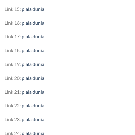
Link 15:
piala dunia
Link 16:
piala dunia
Link 17:
piala dunia
Link 18:
piala dunia
Link 19:
piala dunia
Link 20:
piala dunia
Link 21:
piala dunia
Link 22:
piala dunia
Link 23:
piala dunia
Link 24:
piala dunia