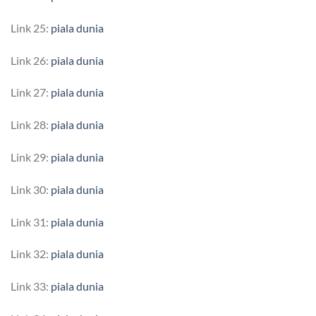
Link 25:
piala dunia
Link 26:
piala dunia
Link 27:
piala dunia
Link 28:
piala dunia
Link 29:
piala dunia
Link 30:
piala dunia
Link 31:
piala dunia
Link 32:
piala dunia
Link 33:
piala dunia