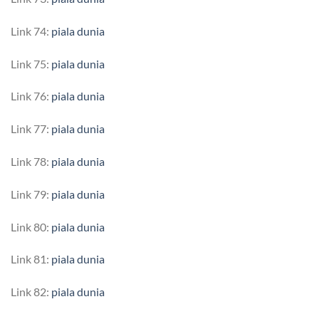
Link 74:
piala dunia
Link 75:
piala dunia
Link 76:
piala dunia
Link 77:
piala dunia
Link 78:
piala dunia
Link 79:
piala dunia
Link 80:
piala dunia
Link 81:
piala dunia
Link 82:
piala dunia