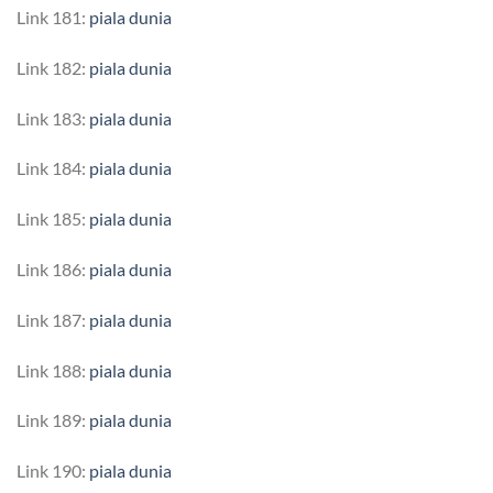
Link 181:
piala dunia
Link 182:
piala dunia
Link 183:
piala dunia
Link 184:
piala dunia
Link 185:
piala dunia
Link 186:
piala dunia
Link 187:
piala dunia
Link 188:
piala dunia
Link 189:
piala dunia
Link 190:
piala dunia