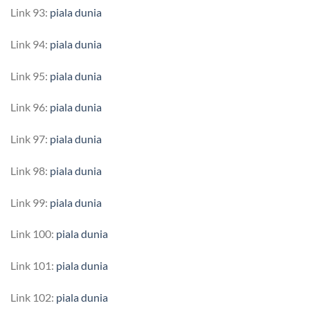
Link 93:
piala dunia
Link 94:
piala dunia
Link 95:
piala dunia
Link 96:
piala dunia
Link 97:
piala dunia
Link 98:
piala dunia
Link 99:
piala dunia
Link 100:
piala dunia
Link 101:
piala dunia
Link 102:
piala dunia