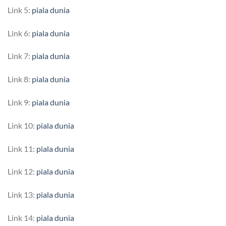
Link 5:
piala dunia
Link 6:
piala dunia
Link 7:
piala dunia
Link 8:
piala dunia
Link 9:
piala dunia
Link 10:
piala dunia
Link 11:
piala dunia
Link 12:
piala dunia
Link 13:
piala dunia
Link 14:
piala dunia