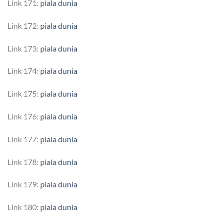
Link 171:
piala dunia
Link 172:
piala dunia
Link 173:
piala dunia
Link 174:
piala dunia
Link 175:
piala dunia
Link 176:
piala dunia
Link 177:
piala dunia
Link 178:
piala dunia
Link 179:
piala dunia
Link 180:
piala dunia