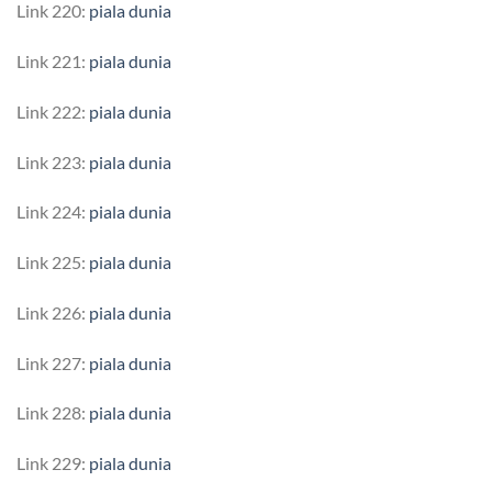
Link 220:
piala dunia
Link 221:
piala dunia
Link 222:
piala dunia
Link 223:
piala dunia
Link 224:
piala dunia
Link 225:
piala dunia
Link 226:
piala dunia
Link 227:
piala dunia
Link 228:
piala dunia
Link 229:
piala dunia