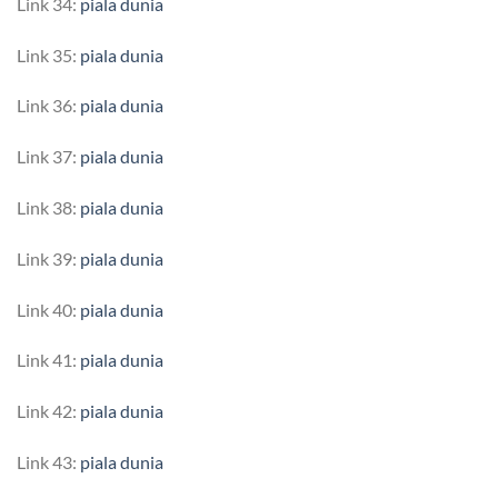
Link 34:
piala dunia
Link 35:
piala dunia
Link 36:
piala dunia
Link 37:
piala dunia
Link 38:
piala dunia
Link 39:
piala dunia
Link 40:
piala dunia
Link 41:
piala dunia
Link 42:
piala dunia
Link 43:
piala dunia