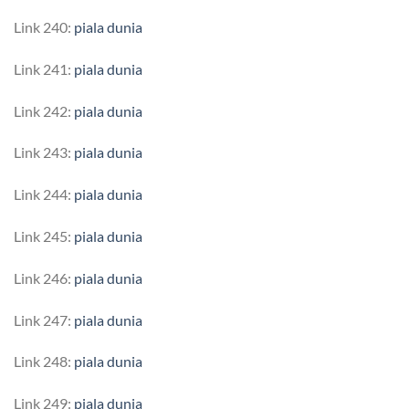
Link 240:
piala dunia
Link 241:
piala dunia
Link 242:
piala dunia
Link 243:
piala dunia
Link 244:
piala dunia
Link 245:
piala dunia
Link 246:
piala dunia
Link 247:
piala dunia
Link 248:
piala dunia
Link 249:
piala dunia