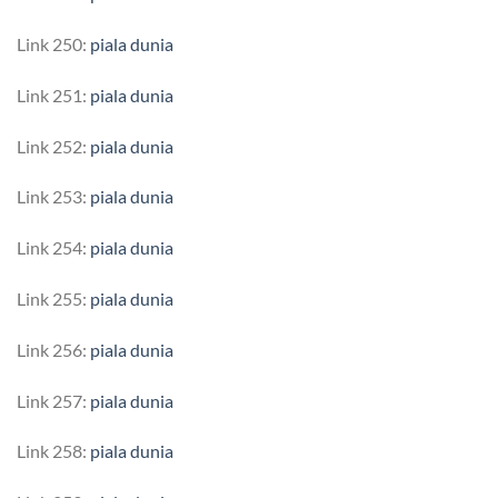
Link 250:
piala dunia
Link 251:
piala dunia
Link 252:
piala dunia
Link 253:
piala dunia
Link 254:
piala dunia
Link 255:
piala dunia
Link 256:
piala dunia
Link 257:
piala dunia
Link 258:
piala dunia