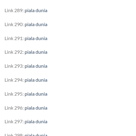
Link 289:
piala dunia
Link 290:
piala dunia
Link 291:
piala dunia
Link 292:
piala dunia
Link 293:
piala dunia
Link 294:
piala dunia
Link 295:
piala dunia
Link 296:
piala dunia
Link 297:
piala dunia
Link 298:
piala dunia