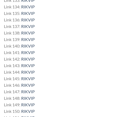
Link 133:
RIKVIP
Link 134:
RIKVIP
Link 135:
RIKVIP
Link 136:
RIKVIP
Link 137:
RIKVIP
Link 138:
RIKVIP
Link 139:
RIKVIP
Link 140:
RIKVIP
Link 141:
RIKVIP
Link 142:
RIKVIP
Link 143:
RIKVIP
Link 144:
RIKVIP
Link 145:
RIKVIP
Link 146:
RIKVIP
Link 147:
RIKVIP
Link 148:
RIKVIP
Link 149:
RIKVIP
Link 150:
RIKVIP