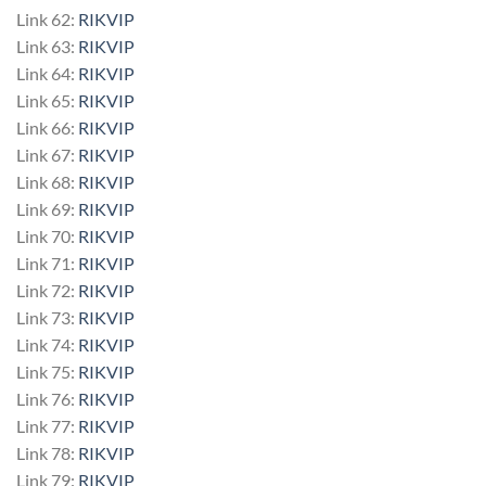
Link 62:
RIKVIP
Link 63:
RIKVIP
Link 64:
RIKVIP
Link 65:
RIKVIP
Link 66:
RIKVIP
Link 67:
RIKVIP
Link 68:
RIKVIP
Link 69:
RIKVIP
Link 70:
RIKVIP
Link 71:
RIKVIP
Link 72:
RIKVIP
Link 73:
RIKVIP
Link 74:
RIKVIP
Link 75:
RIKVIP
Link 76:
RIKVIP
Link 77:
RIKVIP
Link 78:
RIKVIP
Link 79:
RIKVIP