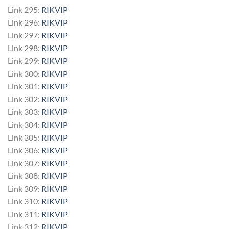
Link 295:
RIKVIP
Link 296:
RIKVIP
Link 297:
RIKVIP
Link 298:
RIKVIP
Link 299:
RIKVIP
Link 300:
RIKVIP
Link 301:
RIKVIP
Link 302:
RIKVIP
Link 303:
RIKVIP
Link 304:
RIKVIP
Link 305:
RIKVIP
Link 306:
RIKVIP
Link 307:
RIKVIP
Link 308:
RIKVIP
Link 309:
RIKVIP
Link 310:
RIKVIP
Link 311:
RIKVIP
Link 312:
RIKVIP