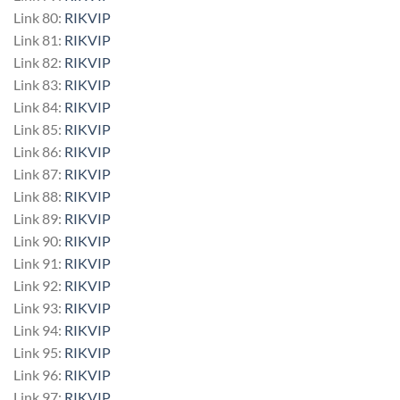
Link 80:
RIKVIP
Link 81:
RIKVIP
Link 82:
RIKVIP
Link 83:
RIKVIP
Link 84:
RIKVIP
Link 85:
RIKVIP
Link 86:
RIKVIP
Link 87:
RIKVIP
Link 88:
RIKVIP
Link 89:
RIKVIP
Link 90:
RIKVIP
Link 91:
RIKVIP
Link 92:
RIKVIP
Link 93:
RIKVIP
Link 94:
RIKVIP
Link 95:
RIKVIP
Link 96:
RIKVIP
Link 97:
RIKVIP