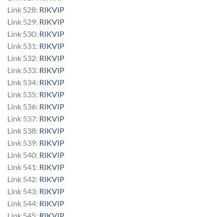
Link 528:
RIKVIP
Link 529:
RIKVIP
Link 530:
RIKVIP
Link 531:
RIKVIP
Link 532:
RIKVIP
Link 533:
RIKVIP
Link 534:
RIKVIP
Link 535:
RIKVIP
Link 536:
RIKVIP
Link 537:
RIKVIP
Link 538:
RIKVIP
Link 539:
RIKVIP
Link 540:
RIKVIP
Link 541:
RIKVIP
Link 542:
RIKVIP
Link 543:
RIKVIP
Link 544:
RIKVIP
Link 545:
RIKVIP