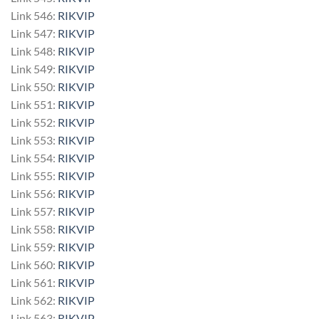
Link 546:
RIKVIP
Link 547:
RIKVIP
Link 548:
RIKVIP
Link 549:
RIKVIP
Link 550:
RIKVIP
Link 551:
RIKVIP
Link 552:
RIKVIP
Link 553:
RIKVIP
Link 554:
RIKVIP
Link 555:
RIKVIP
Link 556:
RIKVIP
Link 557:
RIKVIP
Link 558:
RIKVIP
Link 559:
RIKVIP
Link 560:
RIKVIP
Link 561:
RIKVIP
Link 562:
RIKVIP
Link 563:
RIKVIP