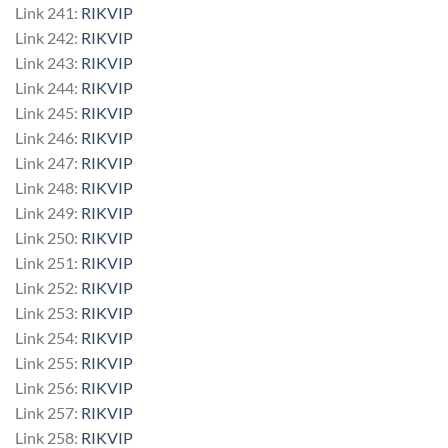
Link 241:
RIKVIP
Link 242:
RIKVIP
Link 243:
RIKVIP
Link 244:
RIKVIP
Link 245:
RIKVIP
Link 246:
RIKVIP
Link 247:
RIKVIP
Link 248:
RIKVIP
Link 249:
RIKVIP
Link 250:
RIKVIP
Link 251:
RIKVIP
Link 252:
RIKVIP
Link 253:
RIKVIP
Link 254:
RIKVIP
Link 255:
RIKVIP
Link 256:
RIKVIP
Link 257:
RIKVIP
Link 258:
RIKVIP