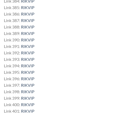
Link 384:
RIKVIP
Link 385:
RIKVIP
Link 386:
RIKVIP
Link 387:
RIKVIP
Link 388:
RIKVIP
Link 389:
RIKVIP
Link 390:
RIKVIP
Link 391:
RIKVIP
Link 392:
RIKVIP
Link 393:
RIKVIP
Link 394:
RIKVIP
Link 395:
RIKVIP
Link 396:
RIKVIP
Link 397:
RIKVIP
Link 398:
RIKVIP
Link 399:
RIKVIP
Link 400:
RIKVIP
Link 401:
RIKVIP