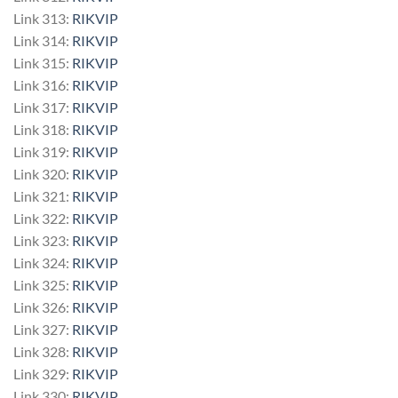
Link 313:
RIKVIP
Link 314:
RIKVIP
Link 315:
RIKVIP
Link 316:
RIKVIP
Link 317:
RIKVIP
Link 318:
RIKVIP
Link 319:
RIKVIP
Link 320:
RIKVIP
Link 321:
RIKVIP
Link 322:
RIKVIP
Link 323:
RIKVIP
Link 324:
RIKVIP
Link 325:
RIKVIP
Link 326:
RIKVIP
Link 327:
RIKVIP
Link 328:
RIKVIP
Link 329:
RIKVIP
Link 330:
RIKVIP