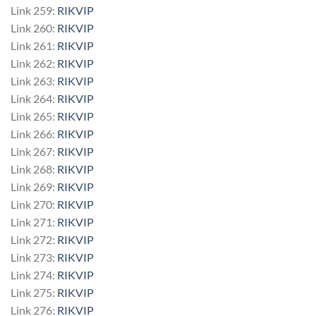
Link 259:
RIKVIP
Link 260:
RIKVIP
Link 261:
RIKVIP
Link 262:
RIKVIP
Link 263:
RIKVIP
Link 264:
RIKVIP
Link 265:
RIKVIP
Link 266:
RIKVIP
Link 267:
RIKVIP
Link 268:
RIKVIP
Link 269:
RIKVIP
Link 270:
RIKVIP
Link 271:
RIKVIP
Link 272:
RIKVIP
Link 273:
RIKVIP
Link 274:
RIKVIP
Link 275:
RIKVIP
Link 276:
RIKVIP