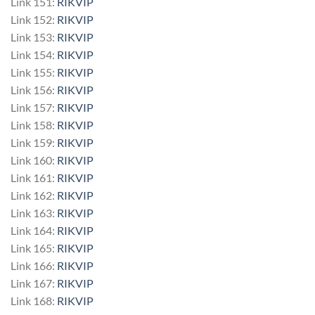
Link 151:
RIKVIP
Link 152:
RIKVIP
Link 153:
RIKVIP
Link 154:
RIKVIP
Link 155:
RIKVIP
Link 156:
RIKVIP
Link 157:
RIKVIP
Link 158:
RIKVIP
Link 159:
RIKVIP
Link 160:
RIKVIP
Link 161:
RIKVIP
Link 162:
RIKVIP
Link 163:
RIKVIP
Link 164:
RIKVIP
Link 165:
RIKVIP
Link 166:
RIKVIP
Link 167:
RIKVIP
Link 168:
RIKVIP