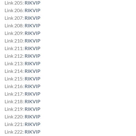
Link 205:
RIKVIP
Link 206:
RIKVIP
Link 207:
RIKVIP
Link 208:
RIKVIP
Link 209:
RIKVIP
Link 210:
RIKVIP
Link 211:
RIKVIP
Link 212:
RIKVIP
Link 213:
RIKVIP
Link 214:
RIKVIP
Link 215:
RIKVIP
Link 216:
RIKVIP
Link 217:
RIKVIP
Link 218:
RIKVIP
Link 219:
RIKVIP
Link 220:
RIKVIP
Link 221:
RIKVIP
Link 222:
RIKVIP