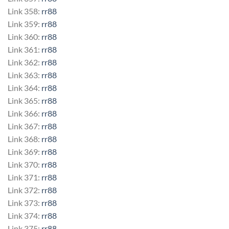
Link 358:
rr88
Link 359:
rr88
Link 360:
rr88
Link 361:
rr88
Link 362:
rr88
Link 363:
rr88
Link 364:
rr88
Link 365:
rr88
Link 366:
rr88
Link 367:
rr88
Link 368:
rr88
Link 369:
rr88
Link 370:
rr88
Link 371:
rr88
Link 372:
rr88
Link 373:
rr88
Link 374:
rr88
Link 375:
rr88