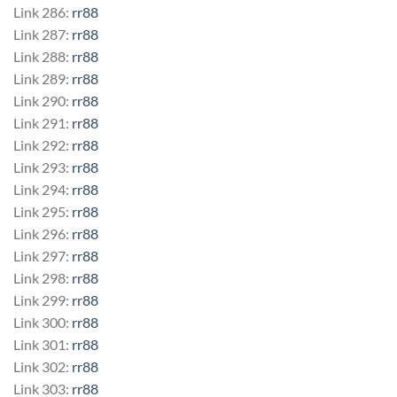
Link 286:
rr88
Link 287:
rr88
Link 288:
rr88
Link 289:
rr88
Link 290:
rr88
Link 291:
rr88
Link 292:
rr88
Link 293:
rr88
Link 294:
rr88
Link 295:
rr88
Link 296:
rr88
Link 297:
rr88
Link 298:
rr88
Link 299:
rr88
Link 300:
rr88
Link 301:
rr88
Link 302:
rr88
Link 303:
rr88