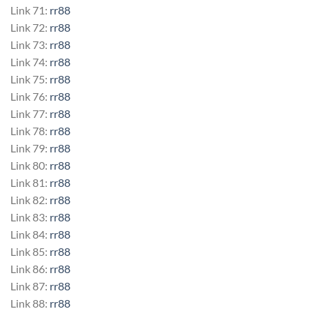
Link 71:
rr88
Link 72:
rr88
Link 73:
rr88
Link 74:
rr88
Link 75:
rr88
Link 76:
rr88
Link 77:
rr88
Link 78:
rr88
Link 79:
rr88
Link 80:
rr88
Link 81:
rr88
Link 82:
rr88
Link 83:
rr88
Link 84:
rr88
Link 85:
rr88
Link 86:
rr88
Link 87:
rr88
Link 88:
rr88