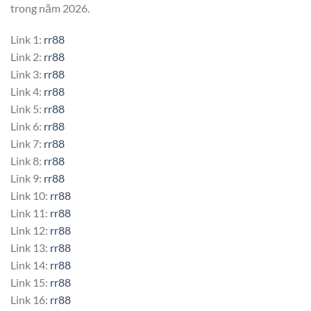
trong năm 2026.
Link 1:
rr88
Link 2:
rr88
Link 3:
rr88
Link 4:
rr88
Link 5:
rr88
Link 6:
rr88
Link 7:
rr88
Link 8:
rr88
Link 9:
rr88
Link 10:
rr88
Link 11:
rr88
Link 12:
rr88
Link 13:
rr88
Link 14:
rr88
Link 15:
rr88
Link 16:
rr88