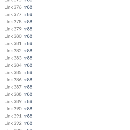
Link 376:
rr88
Link 377:
rr88
Link 378:
rr88
Link 379:
rr88
Link 380:
rr88
Link 381:
rr88
Link 382:
rr88
Link 383:
rr88
Link 384:
rr88
Link 385:
rr88
Link 386:
rr88
Link 387:
rr88
Link 388:
rr88
Link 389:
rr88
Link 390:
rr88
Link 391:
rr88
Link 392:
rr88