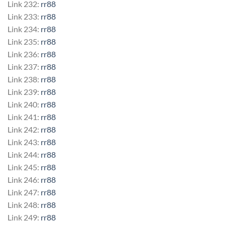
Link 232:
rr88
Link 233:
rr88
Link 234:
rr88
Link 235:
rr88
Link 236:
rr88
Link 237:
rr88
Link 238:
rr88
Link 239:
rr88
Link 240:
rr88
Link 241:
rr88
Link 242:
rr88
Link 243:
rr88
Link 244:
rr88
Link 245:
rr88
Link 246:
rr88
Link 247:
rr88
Link 248:
rr88
Link 249:
rr88