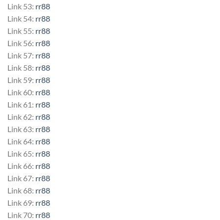
Link 53:
rr88
Link 54:
rr88
Link 55:
rr88
Link 56:
rr88
Link 57:
rr88
Link 58:
rr88
Link 59:
rr88
Link 60:
rr88
Link 61:
rr88
Link 62:
rr88
Link 63:
rr88
Link 64:
rr88
Link 65:
rr88
Link 66:
rr88
Link 67:
rr88
Link 68:
rr88
Link 69:
rr88
Link 70:
rr88