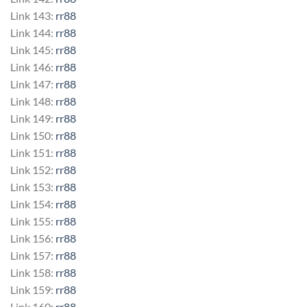
Link 143:
rr88
Link 144:
rr88
Link 145:
rr88
Link 146:
rr88
Link 147:
rr88
Link 148:
rr88
Link 149:
rr88
Link 150:
rr88
Link 151:
rr88
Link 152:
rr88
Link 153:
rr88
Link 154:
rr88
Link 155:
rr88
Link 156:
rr88
Link 157:
rr88
Link 158:
rr88
Link 159:
rr88
Link 160:
rr88