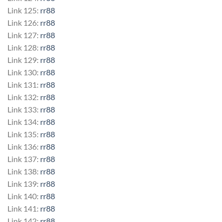
Link 125:
rr88
Link 126:
rr88
Link 127:
rr88
Link 128:
rr88
Link 129:
rr88
Link 130:
rr88
Link 131:
rr88
Link 132:
rr88
Link 133:
rr88
Link 134:
rr88
Link 135:
rr88
Link 136:
rr88
Link 137:
rr88
Link 138:
rr88
Link 139:
rr88
Link 140:
rr88
Link 141:
rr88
Link 142:
rr88