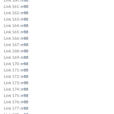
Link 161:
rr88
Link 162:
rr88
Link 163:
rr88
Link 164:
rr88
Link 165:
rr88
Link 166:
rr88
Link 167:
rr88
Link 168:
rr88
Link 169:
rr88
Link 170:
rr88
Link 171:
rr88
Link 172:
rr88
Link 173:
rr88
Link 174:
rr88
Link 175:
rr88
Link 176:
rr88
Link 177:
rr88