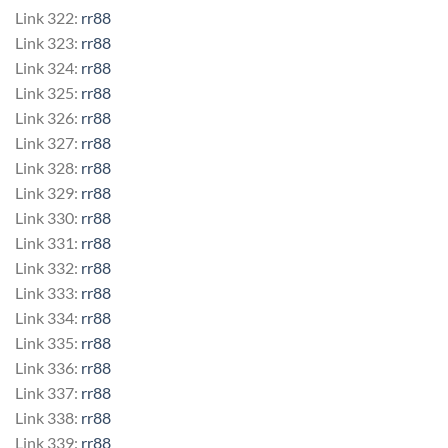
Link 322:
rr88
Link 323:
rr88
Link 324:
rr88
Link 325:
rr88
Link 326:
rr88
Link 327:
rr88
Link 328:
rr88
Link 329:
rr88
Link 330:
rr88
Link 331:
rr88
Link 332:
rr88
Link 333:
rr88
Link 334:
rr88
Link 335:
rr88
Link 336:
rr88
Link 337:
rr88
Link 338:
rr88
Link 339:
rr88