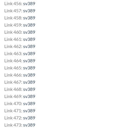
Link 456:
sv389
Link 457:
sv389
Link 458:
sv389
Link 459:
sv389
Link 460:
sv389
Link 461:
sv389
Link 462:
sv389
Link 463:
sv389
Link 464:
sv389
Link 465:
sv389
Link 466:
sv389
Link 467:
sv389
Link 468:
sv389
Link 469:
sv389
Link 470:
sv389
Link 471:
sv389
Link 472:
sv389
Link 473:
sv389