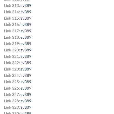
Link 313:
sv389
Link 314:
sv389
Link 315:
sv389
Link 316:
sv389
Link 317:
sv389
Link 318:
sv389
Link 319:
sv389
Link 320:
sv389
Link 321:
sv389
Link 322:
sv389
Link 323:
sv389
Link 324:
sv389
Link 325:
sv389
Link 326:
sv389
Link 327:
sv389
Link 328:
sv389
Link 329:
sv389
Link 330:
sv389