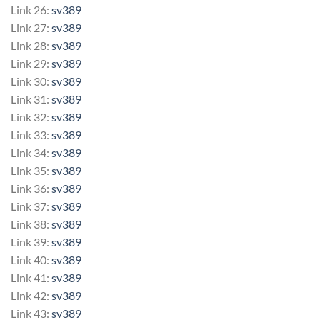
Link 26:
sv389
Link 27:
sv389
Link 28:
sv389
Link 29:
sv389
Link 30:
sv389
Link 31:
sv389
Link 32:
sv389
Link 33:
sv389
Link 34:
sv389
Link 35:
sv389
Link 36:
sv389
Link 37:
sv389
Link 38:
sv389
Link 39:
sv389
Link 40:
sv389
Link 41:
sv389
Link 42:
sv389
Link 43:
sv389