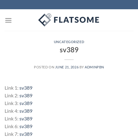
Skip
to
content
UNCATEGORIZED
sv389
POSTED ON
JUNE 21, 2026
BY
ADMINPBN
Link 1:
sv389
Link 2:
sv389
Link 3:
sv389
Link 4:
sv389
Link 5:
sv389
Link 6:
sv389
Link 7:
sv389