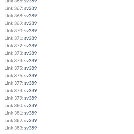
Link 366:
sv389
Link 367:
sv389
Link 368:
sv389
Link 369:
sv389
Link 370:
sv389
Link 371:
sv389
Link 372:
sv389
Link 373:
sv389
Link 374:
sv389
Link 375:
sv389
Link 376:
sv389
Link 377:
sv389
Link 378:
sv389
Link 379:
sv389
Link 380:
sv389
Link 381:
sv389
Link 382:
sv389
Link 383:
sv389