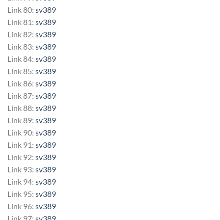
Link 80:
sv389
Link 81:
sv389
Link 82:
sv389
Link 83:
sv389
Link 84:
sv389
Link 85:
sv389
Link 86:
sv389
Link 87:
sv389
Link 88:
sv389
Link 89:
sv389
Link 90:
sv389
Link 91:
sv389
Link 92:
sv389
Link 93:
sv389
Link 94:
sv389
Link 95:
sv389
Link 96:
sv389
Link 97:
sv389