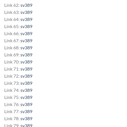
Link 62:
sv389
Link 63:
sv389
Link 64:
sv389
Link 65:
sv389
Link 66:
sv389
Link 67:
sv389
Link 68:
sv389
Link 69:
sv389
Link 70:
sv389
Link 71:
sv389
Link 72:
sv389
Link 73:
sv389
Link 74:
sv389
Link 75:
sv389
Link 76:
sv389
Link 77:
sv389
Link 78:
sv389
Link 79:
sv389