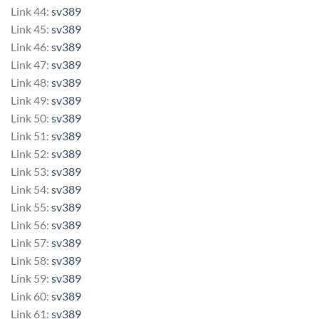
Link 44:
sv389
Link 45:
sv389
Link 46:
sv389
Link 47:
sv389
Link 48:
sv389
Link 49:
sv389
Link 50:
sv389
Link 51:
sv389
Link 52:
sv389
Link 53:
sv389
Link 54:
sv389
Link 55:
sv389
Link 56:
sv389
Link 57:
sv389
Link 58:
sv389
Link 59:
sv389
Link 60:
sv389
Link 61:
sv389