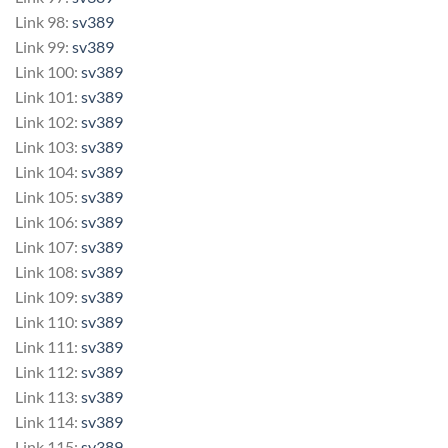
Link 98:
sv389
Link 99:
sv389
Link 100:
sv389
Link 101:
sv389
Link 102:
sv389
Link 103:
sv389
Link 104:
sv389
Link 105:
sv389
Link 106:
sv389
Link 107:
sv389
Link 108:
sv389
Link 109:
sv389
Link 110:
sv389
Link 111:
sv389
Link 112:
sv389
Link 113:
sv389
Link 114:
sv389
Link 115:
sv389