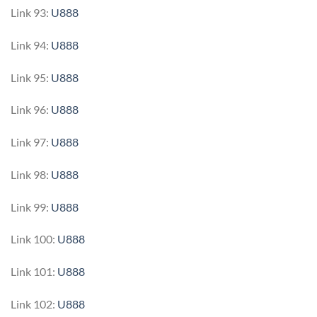
Link 93:
U888
Link 94:
U888
Link 95:
U888
Link 96:
U888
Link 97:
U888
Link 98:
U888
Link 99:
U888
Link 100:
U888
Link 101:
U888
Link 102:
U888