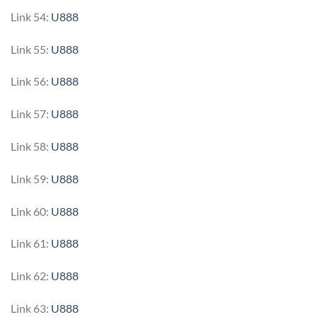
Link 54:
U888
Link 55:
U888
Link 56:
U888
Link 57:
U888
Link 58:
U888
Link 59:
U888
Link 60:
U888
Link 61:
U888
Link 62:
U888
Link 63:
U888