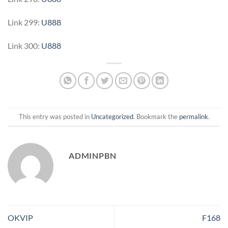
Link 299:
U888
Link 300:
U888
This entry was posted in
Uncategorized
. Bookmark the
permalink
.
ADMINPBN
OKVIP
F168