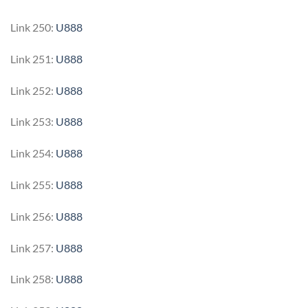
Link 250:
U888
Link 251:
U888
Link 252:
U888
Link 253:
U888
Link 254:
U888
Link 255:
U888
Link 256:
U888
Link 257:
U888
Link 258:
U888