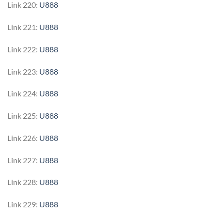
Link 220:
U888
Link 221:
U888
Link 222:
U888
Link 223:
U888
Link 224:
U888
Link 225:
U888
Link 226:
U888
Link 227:
U888
Link 228:
U888
Link 229:
U888