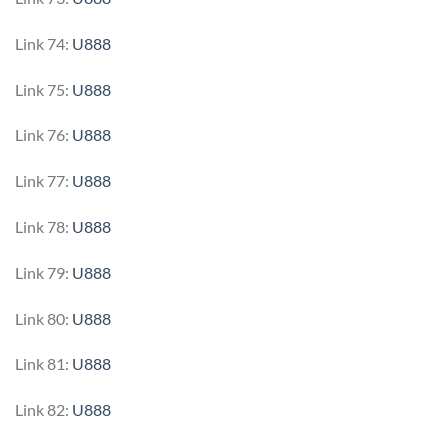
Link 74:
U888
Link 75:
U888
Link 76:
U888
Link 77:
U888
Link 78:
U888
Link 79:
U888
Link 80:
U888
Link 81:
U888
Link 82:
U888