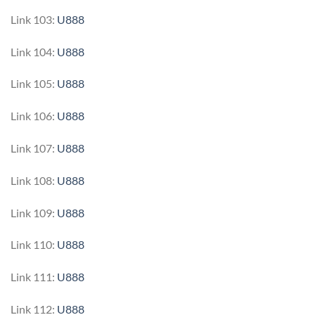
Link 103:
U888
Link 104:
U888
Link 105:
U888
Link 106:
U888
Link 107:
U888
Link 108:
U888
Link 109:
U888
Link 110:
U888
Link 111:
U888
Link 112:
U888