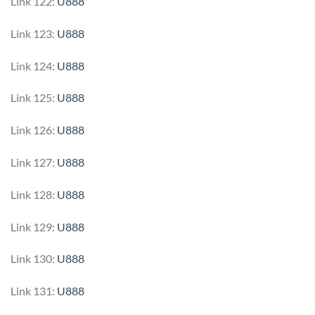
Link 122:
U888
Link 123:
U888
Link 124:
U888
Link 125:
U888
Link 126:
U888
Link 127:
U888
Link 128:
U888
Link 129:
U888
Link 130:
U888
Link 131:
U888