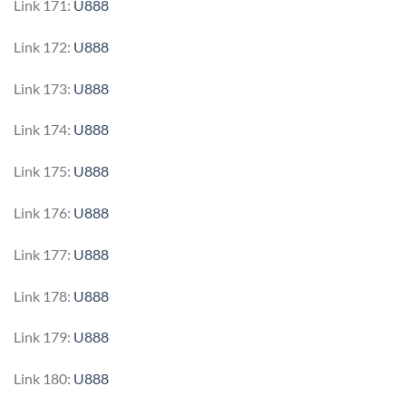
Link 171:
U888
Link 172:
U888
Link 173:
U888
Link 174:
U888
Link 175:
U888
Link 176:
U888
Link 177:
U888
Link 178:
U888
Link 179:
U888
Link 180:
U888