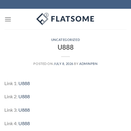
Skip
to
content
UNCATEGORIZED
U888
POSTED ON
JULY 8, 2026
BY
ADMINPBN
Link 1:
U888
Link 2:
U888
Link 3:
U888
Link 4:
U888