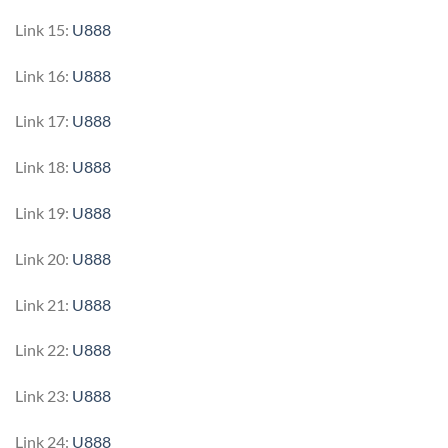
Link 15:
U888
Link 16:
U888
Link 17:
U888
Link 18:
U888
Link 19:
U888
Link 20:
U888
Link 21:
U888
Link 22:
U888
Link 23:
U888
Link 24:
U888