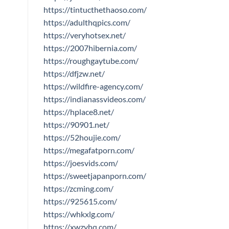
https://tintucthethaoso.com/
https://adulthqpics.com/
https://veryhotsex.net/
https://2007hibernia.com/
https://roughgaytube.com/
https://dfjzw.net/
https://wildfire-agency.com/
https://indianassvideos.com/
https://hplace8.net/
https://90901.net/
https://52houjie.com/
https://megafatporn.com/
https://joesvids.com/
https://sweetjapanporn.com/
https://zcming.com/
https://925615.com/
https://whkxlg.com/
https://xwzyhq.com/