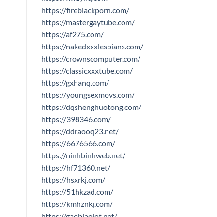
https://fireblackporn.com/
https://mastergaytube.com/
https://af275.com/
https://nakedxxxlesbians.com/
https://crownscomputer.com/
https://classicxxxtube.com/
https://gxhanq.com/
https://youngsexmovs.com/
https://dqshenghuotong.com/
https://398346.com/
https://ddraooq23.net/
https://6676566.com/
https://ninhbinhweb.net/
https://hf71360.net/
https://hsxrkj.com/
https://51hkzad.com/
https://kmhznkj.com/
https://gaobiaoiot.net/