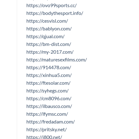
https://ovo99sports.cc/
https://bodythesport.info/
https://cesvisl.com/
https://bablyon.com/
https://qjual.com/
https://bm-dist.com/
https://my-2017.com/
https://maturesexfilms.com/
https://914478.com/
https://xinhua5.com/
https://ftesolar.com/
https://syhegs.com/
https://cm8096.com/
https://ilbausco.com/
https://lfymsc.com/
https://fredadam.com/
https://pritsky.net/
https://j800.net/