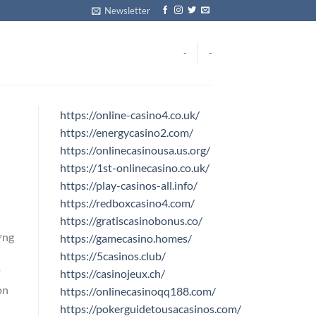
Newsletter
-
-
https://online-casino4.co.uk/
https://energycasino2.com/
https://onlinecasinousa.us.org/
https://1st-onlinecasino.co.uk/
https://play-casinos-all.info/
https://redboxcasino4.com/
https://gratiscasinobonus.co/
ợng
https://gamecasino.homes/
https://5casinos.club/
ư
https://casinojeux.ch/
òn
https://onlinecasinoqq188.com/
https://pokerguidetousacasinos.com/