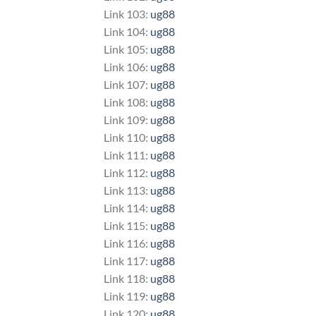
Link 103:
ug88
Link 104:
ug88
Link 105:
ug88
Link 106:
ug88
Link 107:
ug88
Link 108:
ug88
Link 109:
ug88
Link 110:
ug88
Link 111:
ug88
Link 112:
ug88
Link 113:
ug88
Link 114:
ug88
Link 115:
ug88
Link 116:
ug88
Link 117:
ug88
Link 118:
ug88
Link 119:
ug88
Link 120:
ug88