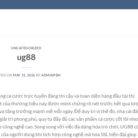
UNCATEGORIZED
ug88
TED ON
MAY 31, 2026
BY
ADMINPBN
 cá cược trực tuyến đáng tin cậy và toàn diện hàng đầu tại thị
hút của thương hiệu này được minh chứng rõ nét trước hết qua lư
 và tăng trưởng mạnh mẽ mỗi ngày. Để duy trì vị thế đó, nhà cái đã
giải trí phong phú, quy tụ đầy đủ các sản phẩm cá cược cốt lõi nh
me công nghệ cao. Song song với việc đa dạng hóa trò chơi, UG88 c
ệm của người dùng khi tích hợp công nghệ mã hóa SSL hiện đại giúp